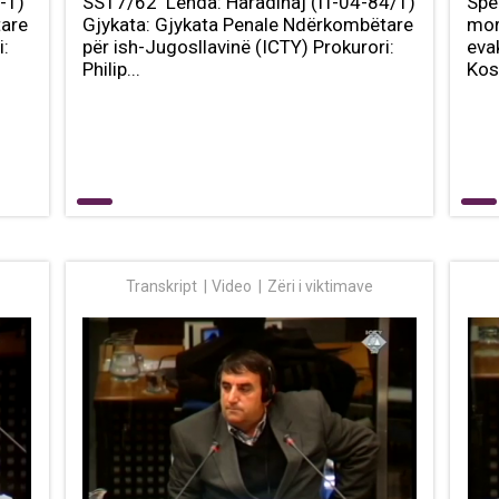
-T)
SST7/62 Lënda: Haradinaj (IT-04-84/T)
Spe
tare
Gjykata: Gjykata Penale Ndërkombëtare
mor
i:
për ish-Jugosllavinë (ICTY) Prokurori:
eva
Philip...
Kos
Transkript
Video
Zëri i viktimave