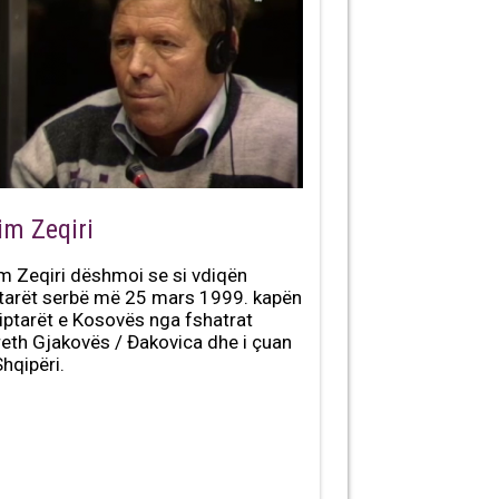
im Zeqiri
m Zeqiri dëshmoi se si vdiqën
tarët serbë më 25 mars 1999. kapën
iptarët e Kosovës nga fshatrat
reth Gjakovës / Đakovica dhe i çuan
Shqipëri.