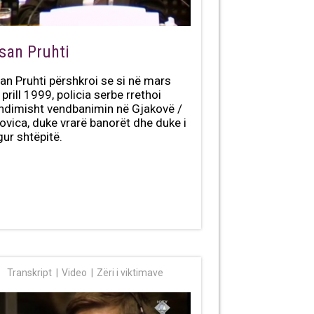
san Pruhti
an Pruhti përshkroi se si në mars
prill 1999, policia serbe rrethoi
hdimisht vendbanimin në Gjakovë /
ovica, duke vrarë banorët dhe duke i
gur shtëpitë.
Transkript
Video
Zëri i viktimave