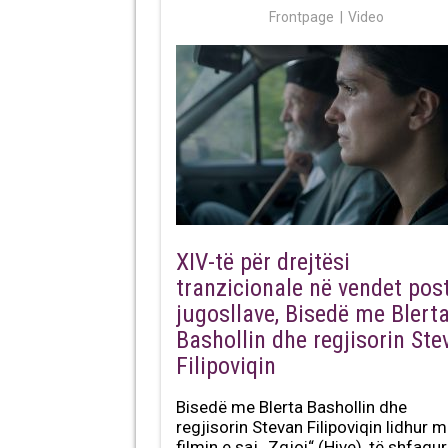
Frontpage
Video
XIV-të për drejtësi
tranzicionale në vendet pos
jugosllave, Bisedë me Blert
Bashollin dhe regjisorin Ste
Filipoviqin
Bisedë me Blerta Bashollin dhe
regjisorin Stevan Filipoviqin lidhur 
filmin e saj „Zgjoi“ (Hive), të shfaqu