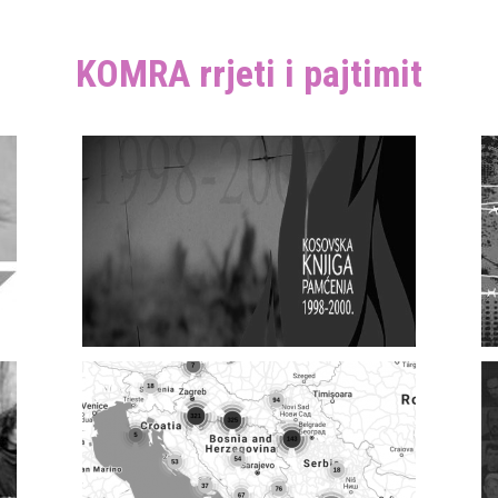
KOMRA rrjeti i pajtimit