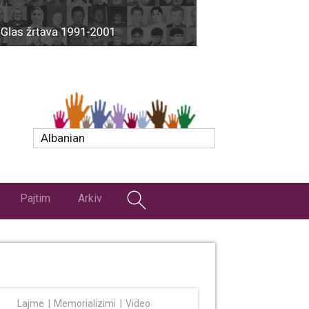
Albanian
Pajtim
Arkiv
Lajme
Memorializimi
Video