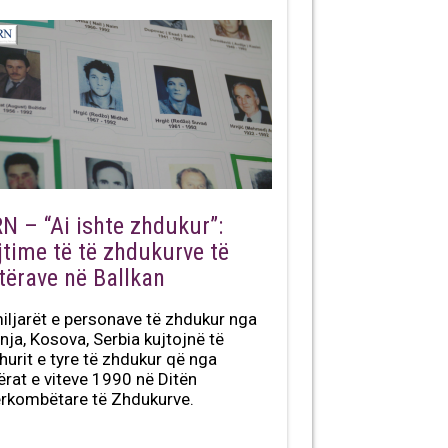
RN – “Ai ishte zhdukur”:
jtime të të zhdukurve të
ftërave në Ballkan
iljarët e personave të zhdukur nga
nja, Kosova, Serbia kujtojnë të
hurit e tyre të zhdukur që nga
tërat e viteve 1990 në Ditën
rkombëtare të Zhdukurve.