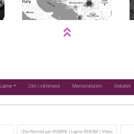
Lajme
Zëri i viktimave
Memorializimi
Debatet
!Zëri Nismës për KOMRA
Lajme REKOM
Video