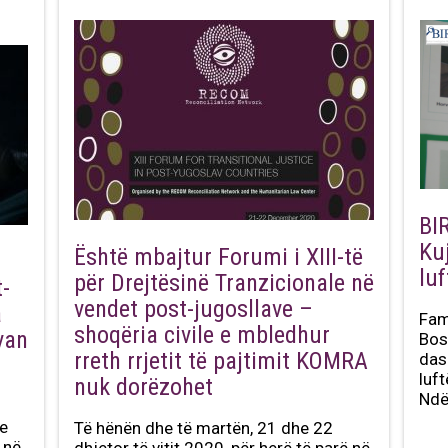
BI
Ku
Është mbajtur Forumi i XIII-të
lu
për Drejtësinë Tranzicionale në
t-
vendet post-jugosllave –
a
Fam
shoqëria civile e mbledhur
van
Bos
rreth rrjetit të pajtimit KOMRA
das
luf
nuk dorëzohet
Ndë
me
Të hënën dhe të martën, 21 dhe 22
r në
dhjetor të vitit 2020, për herë të parë në