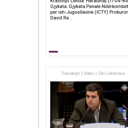
Krasniqit Lënda: Haradinaj (IT-04-84
Gjykata: Gjykata Penale Ndërkombë
për ish-Jugosllavinë (ICTY) Prokuror
David Re...
Transkript
Video
Zëri i viktimave