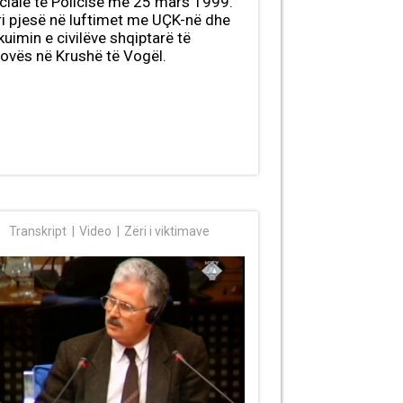
ciale të Policisë më 25 mars 1999.
i pjesë në luftimet me UÇK-në dhe
kuimin e civilëve shqiptarë të
ovës në Krushë të Vogël.
Transkript
Video
Zëri i viktimave