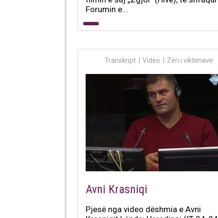
Forumin e...
Transkript
Video
Zëri i viktimave
Avni Krasniqi
Pjesë nga video dëshmia e Avni