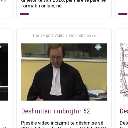
formatin onlajn, në...
Transkript
Video
Zëri i viktimave
Dëshmitari i mbrojtur 62
Dë
Pjesë e video inçizimit të dëshmisë së
Dës