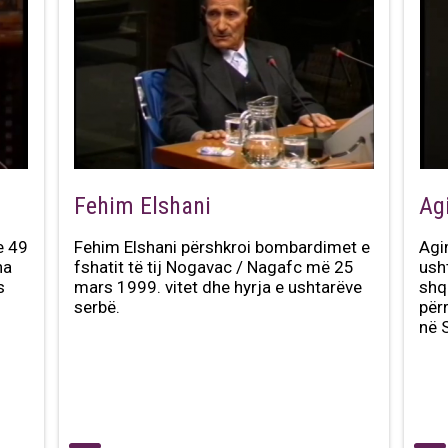
Fehim Elshani
Ag
e 49
Fehim Elshani përshkroi bombardimet e
Agi
ha
fshatit të tij Nogavac / Nagafc më 25
ush
s
mars 1999. vitet dhe hyrja e ushtarëve
shq
serbë.
për
në 