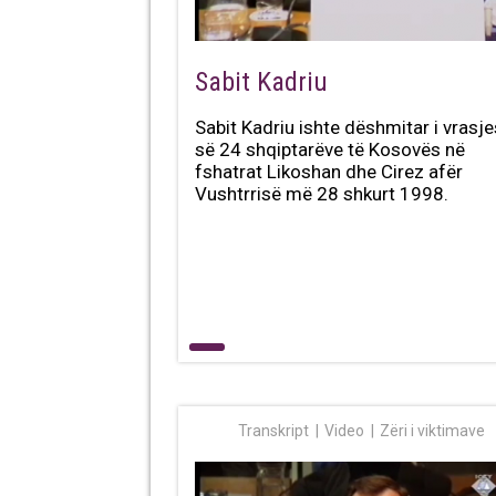
Sabit Kadriu
Sabit Kadriu ishte dëshmitar i vrasje
së 24 shqiptarëve të Kosovës në
fshatrat Likoshan dhe Cirez afër
Vushtrrisë më 28 shkurt 1998.
Transkript
Video
Zëri i viktimave