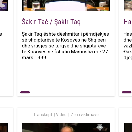
Šakir Tač / Şakir Taq
Ha
s
Şakir Taq është dëshmitar i përndjekjes
Has
së shqiptarëve të Kosovës në Shqipëri
dhe 
dhe vrasjes së turqve dhe shqiptarëve
vaz
të Kosovës në fshatin Mamusha më 27
Đak
mars 1999.
dje
Transkript
Video
Zëri i viktimave