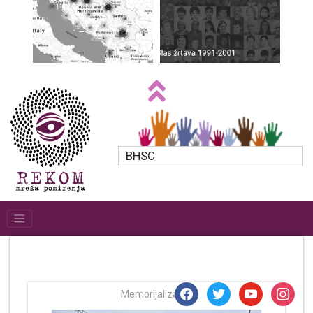
BHSC
facebook
twitter
youtube
instagr
Memorijalizacija