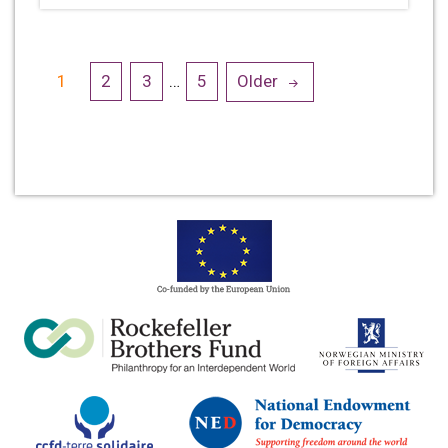
Posts
1
2
3
…
5
Older
navigation