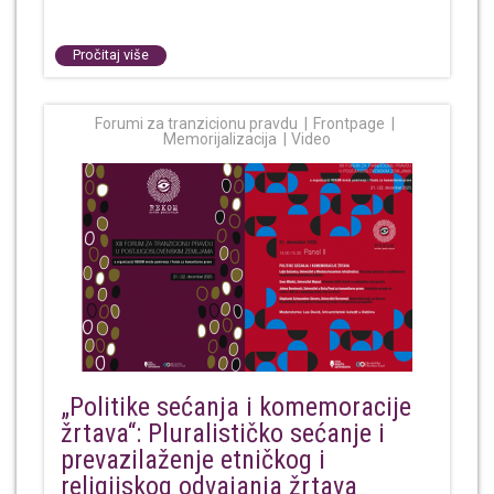
Pročitaj više
Forumi za tranzicionu pravdu
Frontpage
Memorijalizacija
Video
„Politike sećanja i komemoracije
žrtava“: Pluralističko sećanje i
prevazilaženje etničkog i
religijskog odvajanja žrtava