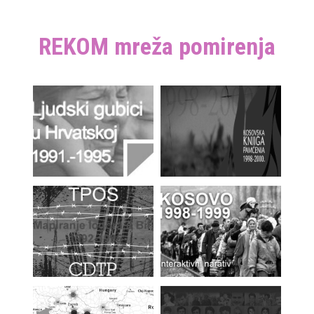
REKOM mreža pomirenja