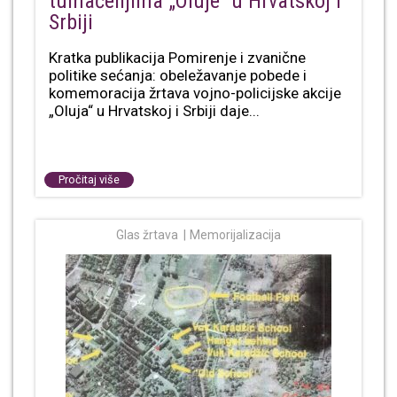
tumačenjima „Oluje“ u Hrvatskoj i
Srbiji
Kratka publikacija Pomirenje i zvanične
politike sećanja: obeležavanje pobede i
komemoracija žrtava vojno-policijske akcije
„Oluja“ u Hrvatskoj i Srbiji daje...
Pročitaj više
Glas žrtava
Memorijalizacija