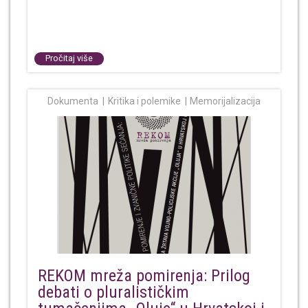
Pročitaj više
Dokumenta
Kritika i polemike
Memorijalizacija
REKOM mreža pomirenja: Prilog
debati o pluralističkim