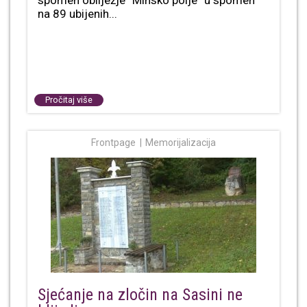
spomen obilježje “Minsko polje” u spomen
na 89 ubijenih...
Pročitaj više
Frontpage
Memorijalizacija
Sjećanje na zločin na Sasini ne