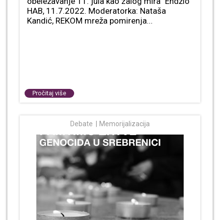
obeležavanje 11. jula kao zalog mira“ Endžio
HAB, 11.7.2022. Moderatorka: Nataša
Kandić, REKOM mreža pomirenja...
Pročitaj više
Debate
Memorijalizacija