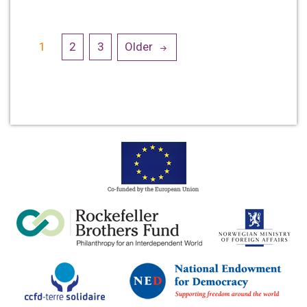
Posts
1
2
3
Older
navigation