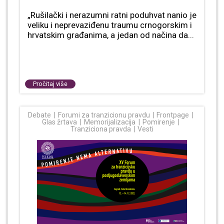
„Rušilački i nerazumni ratni poduhvat nanio je
veliku i neprevaziđenu traumu crnogorskim i
hrvatskim građanima, a jedan od načina da...
Pročitaj više
Debate
Forumi za tranzicionu pravdu
Frontpage
Glas žrtava
Memorijalizacija
Pomirenje
Tranziciona pravda
Vesti