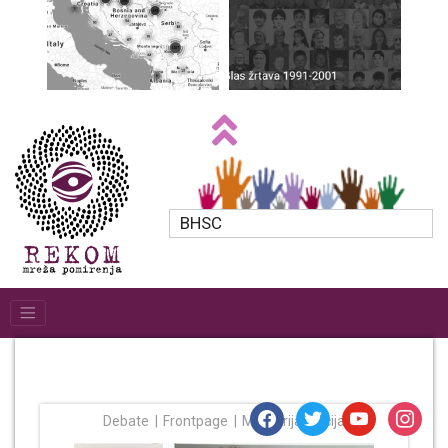
BHSC
facebook
twitter
youtube
instagr
Debate
Frontpage
Memorijalizacija