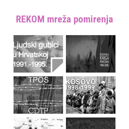
REKOM mreža pomirenja