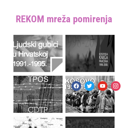
REKOM mreža pomirenja
facebook
twitter
youtube
instagr