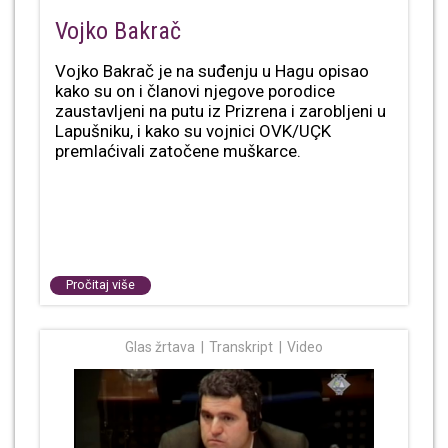
Vojko Bakrač
Vojko Bakrač je na suđenju u Hagu opisao
kako su on i članovi njegove porodice
zaustavljeni na putu iz Prizrena i zarobljeni u
Lapušniku, i kako su vojnici OVK/UÇK
premlaćivali zatočene muškarce.
Pročitaj više
Glas žrtava
Transkript
Video