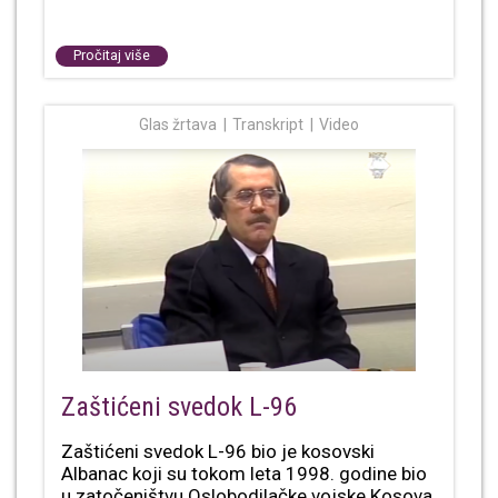
Pročitaj više
Glas žrtava
Transkript
Video
Zaštićeni svedok L-96
Zaštićeni svedok L-96 bio je kosovski
Albanac koji su tokom leta 1998. godine bio
u zatočeništvu Oslobodilačke vojske Kosova