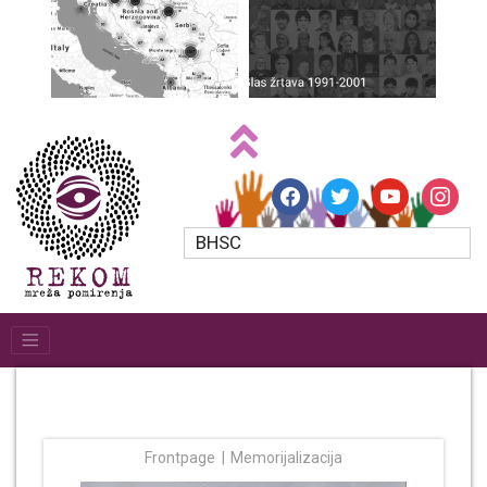
facebook
twitter
youtube
instagr
BHSC
Frontpage
Memorijalizacija