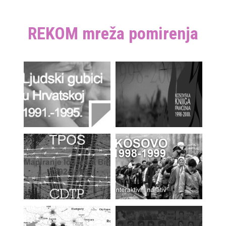
REKOM mreža pomirenja