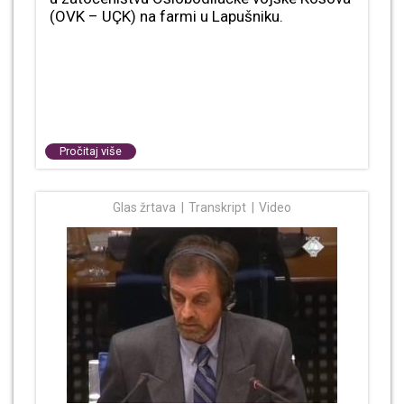
(OVK – UÇK) na farmi u Lapušniku.
Pročitaj više
Glas žrtava
Transkript
Video