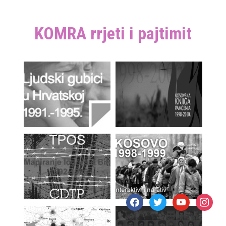
KOMRA rrjeti i pajtimit
facebook
twitter
youtube
instagr