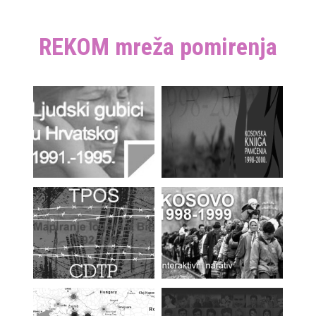
REKOM mreža pomirenja