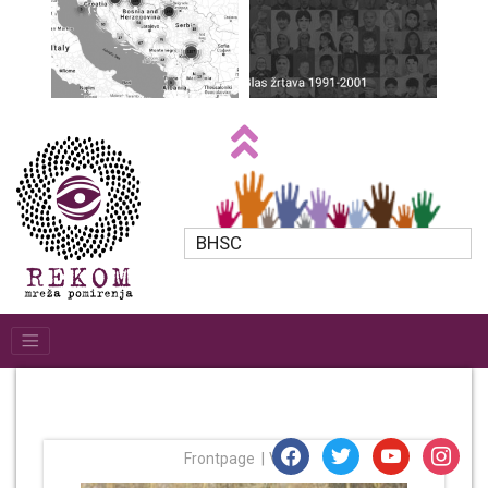
BHSC
facebook
twitter
youtube
instagr
Frontpage
Vesti