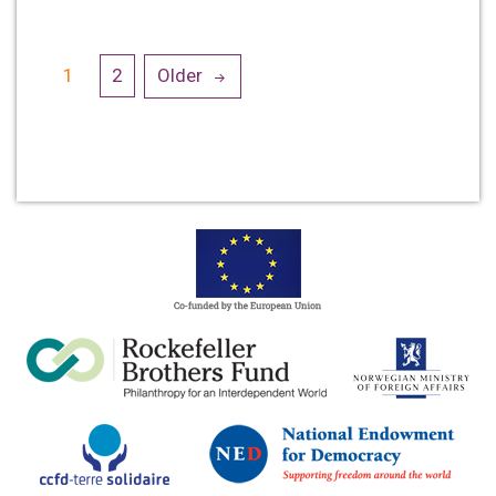
Posts
1
2
Older
navigation