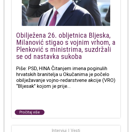
Obilježena 26. obljetnica Bljeska,
Milanović stigao s vojnim vrhom, a
Plenković s ministrima, suzdržali
se od nastavka sukoba
Piše: PSD, HINA Čitanjem imena poginulih
hrvatskih branitelja u Okučanima je počelo
obilježavanje vojno-redarstvene akcije (VRO)
“Bljesak” kojom je prije...
Pročitaj više
Intervjui
Vesti