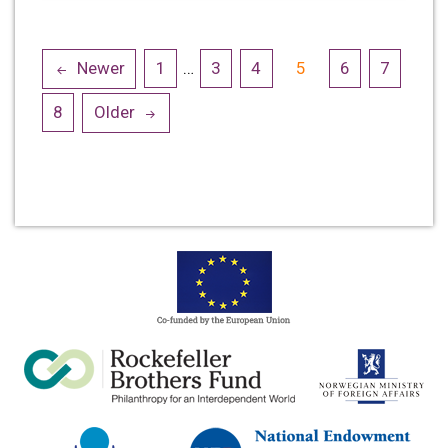
Posts
Newer
1
…
3
4
5
6
7
navigation
8
Older