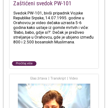
Zaštićeni svedok PW-101
Svedok PW-101, bivši pripadnik Vojske
Republike Srpske, 14.07.1995. godine u
Orahovcu je video dečaka uzrasta 5-6
godina kako ustaje iz gomile mrtvih i viče:
‘Babo, babo, gdje si?’. Dečak je preživeo
streljanje u Orahovcu, gde je ubijeno između
800 i 2.500 bosanskih Muslimana.
Pročitaj više
Glas žrtava
Transkript
Video