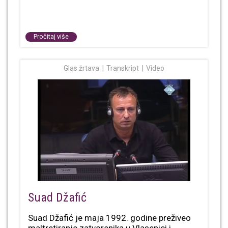
Pročitaj više
Glas žrtava
Transkript
Video
Suad Džafić
Suad Džafić je maja 1992. godine preživeo