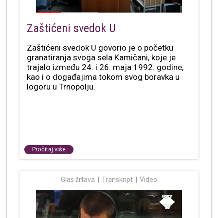
Zaštićeni svedok U
Zaštićeni svedok U govorio je o početku
granatiranja svoga sela Kamičani, koje je
trajalo između 24. i 26. maja 1992. godine,
kao i o događajima tokom svog boravka u
logoru u Trnopolju.
Pročitaj više
Glas žrtava
Transkript
Video