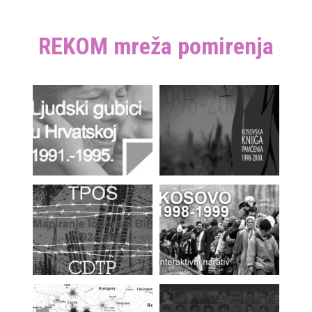
REKOM mreža pomirenja