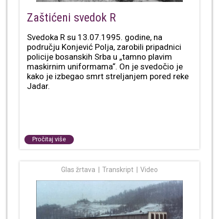
Zaštićeni svedok R
Svedoka R su 13.07.1995. godine, na
području Konjević Polja, zarobili pripadnici
policije bosanskih Srba u „tamno plavim
maskirnim uniformama“. On je svedočio je
kako je izbegao smrt streljanjem pored reke
Jadar.
Pročitaj više
Glas žrtava
Transkript
Video