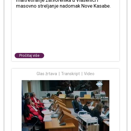
maltretiranje zatvorenika u Vlasenici i
masovno streljanje nadomak Nove Kasabe.
Pročitaj više
Glas žrtava
Transkript
Video