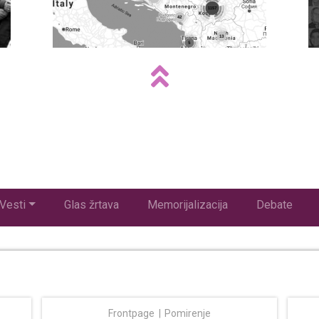
Vesti
Glas žrtava
Memorijalizacija
Debate
Frontpage
Pomirenje