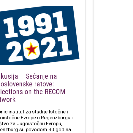
skusija – Sećanje na
goslovenske ratove:
flections on the RECOM
twork
nic institut za studije Istočne i
oistočne Evrope u Regenzburgu i
štvo za Jugoistočnu Evropu,
enzburg su povodom 30 godina...