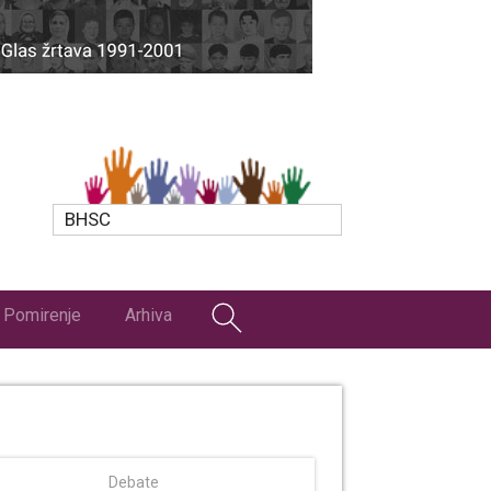
BHSC
Pomirenje
Arhiva
Debate