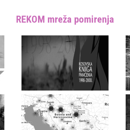
REKOM mreža pomirenja