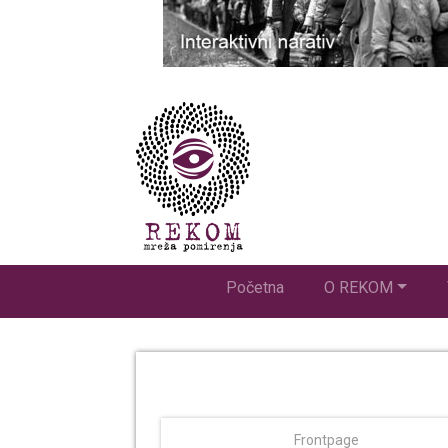
Početna
O REKOM
Frontpage