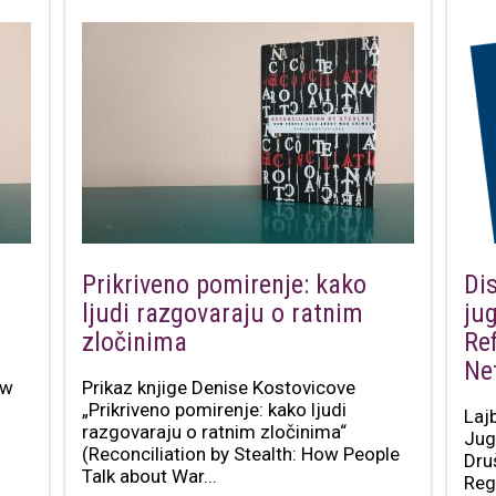
Prikriveno pomirenje: kako
Di
ljudi razgovaraju o ratnim
ju
zločinima
Re
Ne
ow
Prikaz knjige Denise Kostovicove
„Prikriveno pomirenje: kako ljudi
Lajb
razgovaraju o ratnim zločinima“
Jug
(Reconciliation by Stealth: How People
Dru
Talk about War...
Reg