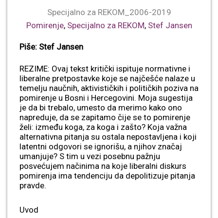
Specijalno za REKOM_2006-2019
Pomirenje
,
Specijalno za REKOM
,
Stef Jansen
Piše: Stef Jansen
REZIME: Ovaj tekst kritički ispituje normativne i
liberalne pretpostavke koje se najčešće nalaze u
temelju naučnih, aktivističkih i političkih poziva na
pomirenje u Bosni i Hercegovini. Moja sugestija
je da bi trebalo, umesto da merimo kako ono
napreduje, da se zapitamo čije se to pomirenje
želi: između koga, za koga i zašto? Koja važna
alternativna pitanja su ostala nepostavljena i koji
latentni odgovori se ignorišu, a njihov značaj
umanjuje? S tim u vezi posebnu pažnju
posvećujem načinima na koje liberalni diskurs
pomirenja ima tendenciju da depolitizuje pitanja
pravde.
Uvod