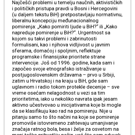
Najčešći problemi u temelju naučnih, aktivističkih
i političkih pristupa pravdi u Bosni i Hercegovini
(u daljem tekstu BiH) pretpostavljaju normativnu,
liberalnu koncepciju međunacionalnog
pomirenja: „Kako pomiriti ljude u BiH?“ ili „Kako
napreduje pomirenje u BiH?“. Urgentnost sa
kojom su takvi problemi i zabrinutosti
formulisani, kao i njihova vidljivost u javnim
sferama, domaćoj i spoljnim, reflektuje
programske i finansijske prioritete strane
intervencije. Još od 1996. godine, kada sam i
započeo svoje etnografsko istraživanje u
postjugoslovenskim državama – prvo u Srbiji,
zatim u Hrvatskoj i na kraju u BiH, gde sam
uglavnom i radio tokom protekle decenije – sve
vreme osećam nelagodnost u vezi sa tim
prioritetima, iako u nekoliko navrata ipak jesam
aktivno učestvovao u inicijativama koje bi mogle
da se klasifikuju kao rad na pomirenju. Nije u
pitanju samo to što načini na koje se pomirenje
promoviše istovremeno zahtevaju umanjivanje
značaja ratnog bola, besa i želje za osvetom na