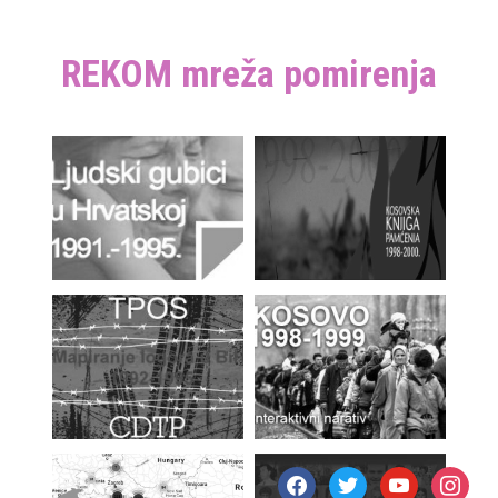
REKOM mreža pomirenja
facebook
twitter
youtube
instagr