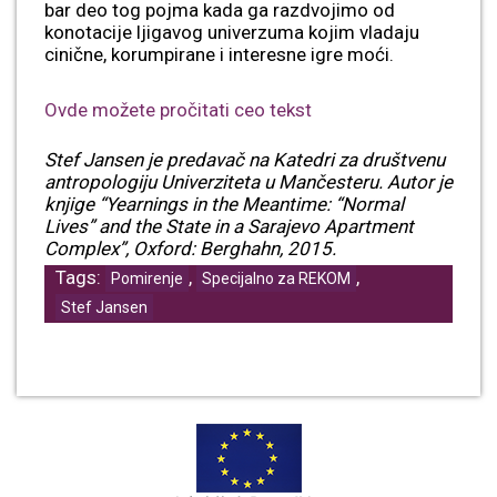
bar deo tog pojma kada ga razdvojimo od
konotacije ljigavog univerzuma kojim vladaju
cinične, korumpirane i interesne igre moći.
Ovde možete pročitati ceo tekst
Stef Jansen je predavač na Katedri za društvenu
antropologiju Univerziteta u Mančesteru. Autor je
knjige “Yearnings in the Meantime: “Normal
Lives” and the State in a Sarajevo Apartment
Complex”, Oxford: Berghahn, 2015.
Tags:
,
,
Pomirenje
Specijalno za REKOM
Stef Jansen