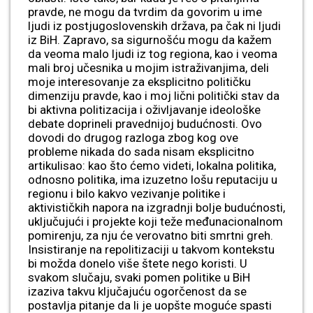
pravde, ne mogu da tvrdim da govorim u ime
ljudi iz postjugoslovenskih država, pa čak ni ljudi
iz BiH. Zapravo, sa sigurnošću mogu da kažem
da veoma malo ljudi iz tog regiona, kao i veoma
mali broj učesnika u mojim istraživanjima, deli
moje interesovanje za eksplicitno političku
dimenziju pravde, kao i moj lični politički stav da
bi aktivna politizacija i oživljavanje ideološke
debate doprineli pravednijoj budućnosti. Ovo
dovodi do drugog razloga zbog kog ove
probleme nikada do sada nisam eksplicitno
artikulisao: kao što ćemo videti, lokalna politika,
odnosno politika, ima izuzetno lošu reputaciju u
regionu i bilo kakvo vezivanje politike i
aktivističkih napora na izgradnji bolje budućnosti,
uključujući i projekte koji teže međunacionalnom
pomirenju, za nju će verovatno biti smrtni greh.
Insistiranje na repolitizaciji u takvom kontekstu
bi možda donelo više štete nego koristi. U
svakom slučaju, svaki pomen politike u BiH
izaziva takvu ključajuću ogorčenost da se
postavlja pitanje da li je uopšte moguće spasti