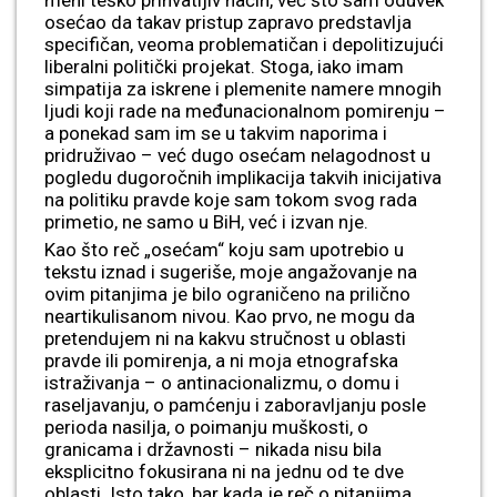
meni teško prihvatljiv način, već što sam oduvek
osećao da takav pristup zapravo predstavlja
specifičan, veoma problematičan i depolitizujući
liberalni politički projekat. Stoga, iako imam
simpatija za iskrene i plemenite namere mnogih
ljudi koji rade na međunacionalnom pomirenju –
a ponekad sam im se u takvim naporima i
pridruživao – već dugo osećam nelagodnost u
pogledu dugoročnih implikacija takvih inicijativa
na politiku pravde koje sam tokom svog rada
primetio, ne samo u BiH, već i izvan nje.
Kao što reč „osećam“ koju sam upotrebio u
tekstu iznad i sugeriše, moje angažovanje na
ovim pitanjima je bilo ograničeno na prilično
neartikulisanom nivou. Kao prvo, ne mogu da
pretendujem ni na kakvu stručnost u oblasti
pravde ili pomirenja, a ni moja etnografska
istraživanja – o antinacionalizmu, o domu i
raseljavanju, o pamćenju i zaboravljanju posle
perioda nasilja, o poimanju muškosti, o
granicama i državnosti – nikada nisu bila
eksplicitno fokusirana ni na jednu od te dve
oblasti. Isto tako, bar kada je reč o pitanjima