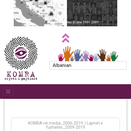
Albanian
KOMRA në media_2006-2019
Lajmet e
fushatës_2009-2019