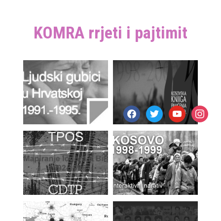
KOMRA rrjeti i pajtimit
facebook
twitter
youtube
instagr