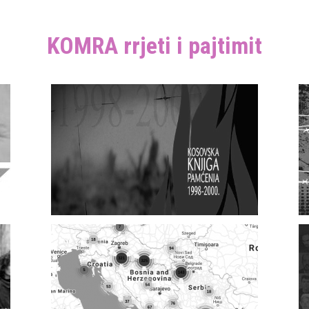
KOMRA rrjeti i pajtimit