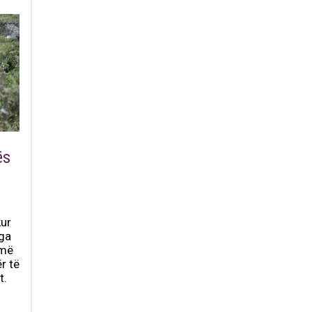
ës
kur
ga
 më
r të
t.