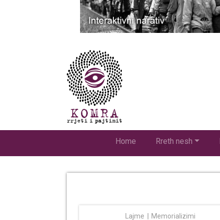
Home
Rreth nesh
Lajme
Memorializimi