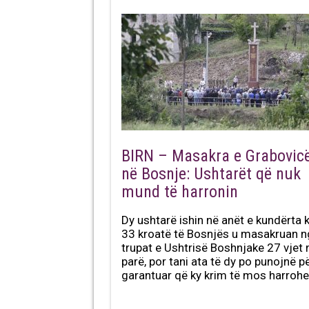
BIRN – Masakra e Grabovic
në Bosnje: Ushtarët që nuk
mund të harronin
Dy ushtarë ishin në anët e kundërta 
33 kroatë të Bosnjës u masakruan n
trupat e Ushtrisë Boshnjake 27 vjet
parë, por tani ata të dy po punojnë pë
garantuar që ky krim të mos harrohe