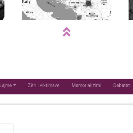
Lajme
Zëri i viktimave
Memorializimi
Debatet