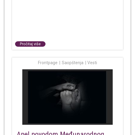
Pročitaj više
Frontpage
Saopštenja
Vesti
Apel povodom Međunarodnog