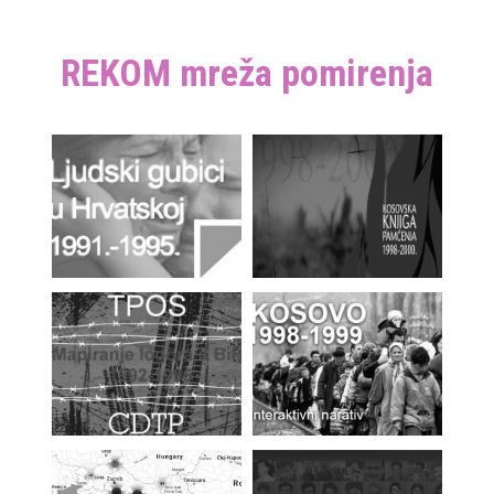
REKOM mreža pomirenja