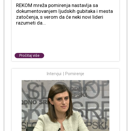
REKOM mreža pomirenja nastavlja sa
dokumentovanjem ljudskih gubitaka i mesta
zatočenja, s verom da će neki novi lideri
razumeti da...
Pročitaj više
Intervjui
Pomirenje