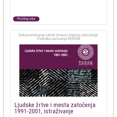
Pročitaj više
Dokumentiranje ratnih žrtava i mjesta zatočenja:
Podrška osnivanju REKOM
Ljudske žrtve i mesta zatočenja
1991-2001, istraživanje