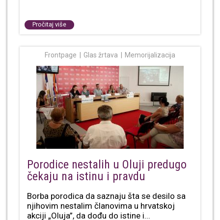
Pročitaj više
Frontpage
Glas žrtava
Memorijalizacija
Porodice nestalih u Oluji predugo
čekaju na istinu i pravdu
Borba porodica da saznaju šta se desilo sa
njihovim nestalim članovima u hrvatskoj
akciji „Oluja”, da dođu do istine i...