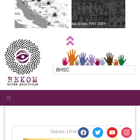
BHSC
facebook
twitter
youtube
instagr
Debate
Frontpage