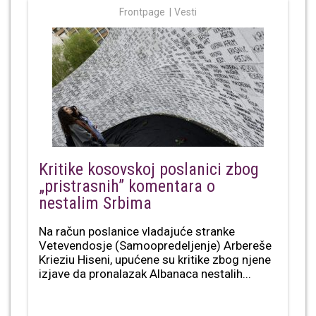
Frontpage
Vesti
Kritike kosovskoj poslanici zbog
„pristrasnih” komentara o
nestalim Srbima
Na račun poslanice vladajuće stranke
Vetevendosje (Samoopredeljenje) Arbereše
Krieziu Hiseni, upućene su kritike zbog njene
izjave da pronalazak Albanaca nestalih...