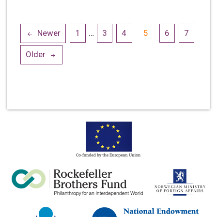
Posts
Newer
1
…
3
4
5
6
7
navigation
Older