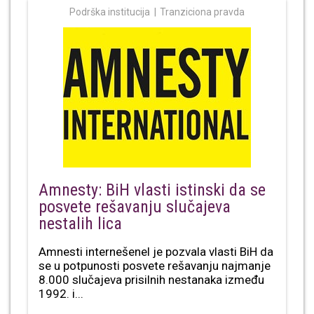
Podrška institucija
Tranziciona pravda
Amnesty: BiH vlasti istinski da se
posvete rešavanju slučajeva
nestalih lica
Amnesti internešenel je pozvala vlasti BiH da
se u potpunosti posvete rešavanju najmanje
8.000 slučajeva prisilnih nestanaka između
1992. i...