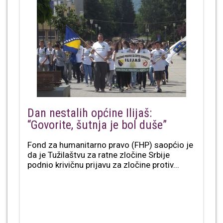
Dan nestalih općine Ilijaš:
“Govorite, šutnja je bol duše”
Fond za humanitarno pravo (FHP) saopćio je
da je Tužilaštvu za ratne zločine Srbije
podnio krivičnu prijavu za zločine protiv...