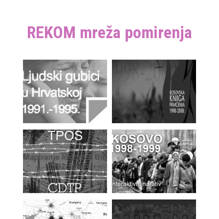
REKOM mreža pomirenja