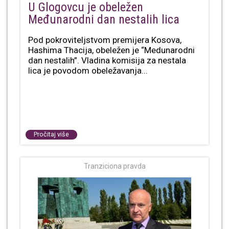
U Glogovcu je obeležen
Međunarodni dan nestalih lica
Pod pokroviteljstvom premijera Kosova,
Hashima Thacija, obeležen je “Medunarodni
dan nestalih”. Vladina komisija za nestala
lica je povodom obeležavanja...
Pročitaj više
Tranziciona pravda