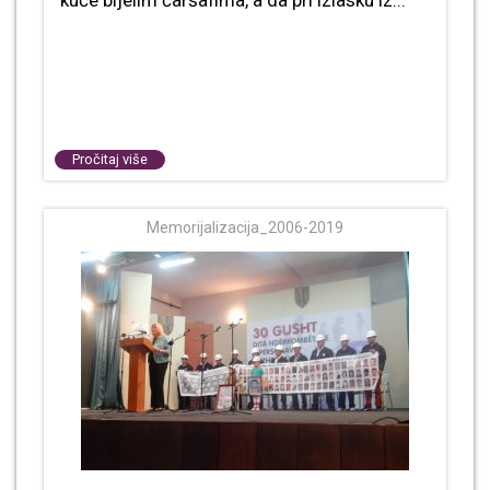
kuće bijelim čaršafima, a da pri izlasku iz...
Pročitaj više
Memorijalizacija_2006-2019