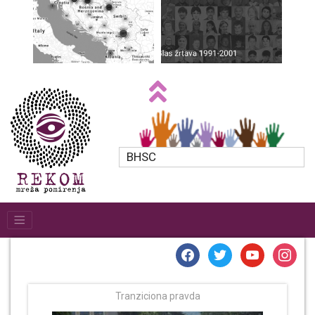
BHSC
facebook
twitter
youtube
instagr
Tranziciona pravda