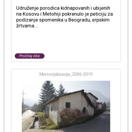
Udruženje porodica kidnapovanih i ubijenih
na Kosovu i Metohiji pokrenulo je peticiju za
podizanje spomenika u Beogradu, srpskim
žrtvama...
Pročitaj više
Memorijalizacija_2006-2019