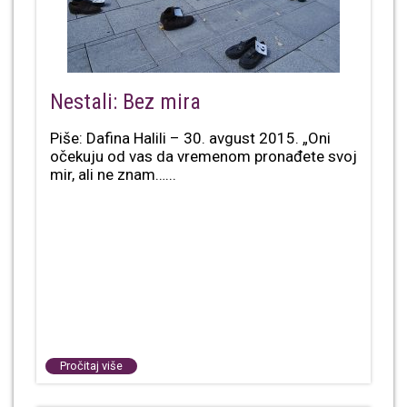
Nestali: Bez mira
Piše: Dafina Halili – 30. avgust 2015. „Oni
očekuju od vas da vremenom pronađete svoj
mir, ali ne znam…...
Pročitaj više