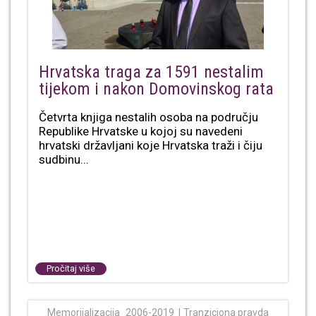
Hrvatska traga za 1591 nestalim
tijekom i nakon Domovinskog rata
Četvrta knjiga nestalih osoba na području
Republike Hrvatske u kojoj su navedeni
hrvatski državljani koje Hrvatska traži i čiju
sudbinu...
Pročitaj više
Memorijalizacija_2006-2019
Tranziciona pravda