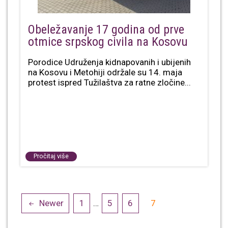
Obeležavanje 17 godina od prve
otmice srpskog civila na Kosovu
Porodice Udruženja kidnapovanih i ubijenih
na Kosovu i Metohiji održale su 14. maja
protest ispred Tužilaštva za ratne zločine...
Pročitaj više
Posts
Newer
1
…
5
6
7
navigation