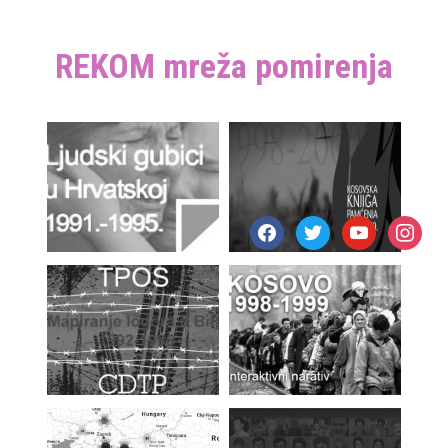
REKOM mreža pomirenja
facebook
twitter
youtube
instagr