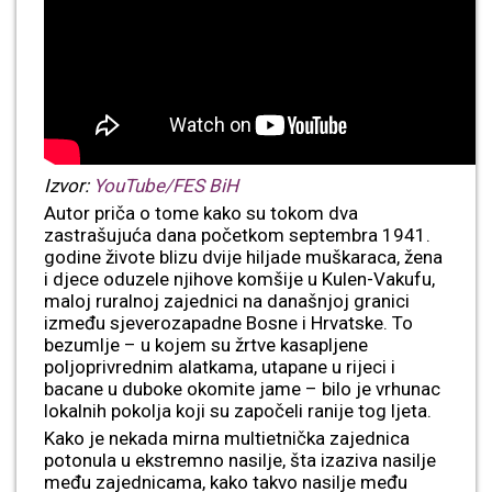
Izvor:
YouTube/FES BiH
Autor priča o tome kako su tokom dva
zastrašujuća dana početkom septembra 1941.
godine živote blizu dvije hiljade muškaraca, žena
i djece oduzele njihove komšije u Kulen-Vakufu,
maloj ruralnoj zajednici na današnjoj granici
između sjeverozapadne Bosne i Hrvatske. To
bezumlje – u kojem su žrtve kasapljene
poljoprivrednim alatkama, utapane u rijeci i
bacane u duboke okomite jame – bilo je vrhunac
lokalnih pokolja koji su započeli ranije tog ljeta.
Kako je nekada mirna multietnička zajednica
potonula u ekstremno nasilje, šta izaziva nasilje
među zajednicama, kako takvo nasilje među