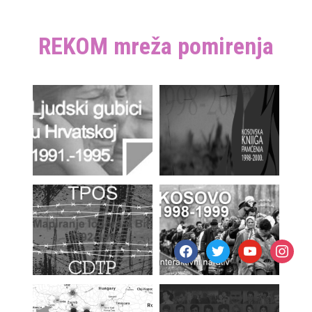
REKOM mreža pomirenja
facebook
twitter
youtube
instagr