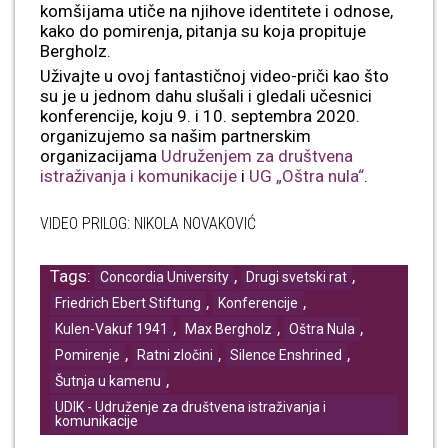
komšijama utiče na njihove identitete i odnose,
kako do pomirenja, pitanja su koja propituje
Bergholz.
Uživajte u ovoj fantastičnoj video-priči kao što
su je u jednom dahu slušali i gledali učesnici
konferencije, koju 9. i 10. septembra 2020.
organizujemo sa našim partnerskim
organizacijama
Udruženjem za društvena
istraživanja i komunikacije
i
UG „Oštra nula“
.
VIDEO PRILOG: NIKOLA NOVAKOVIĆ
Tags:
,
,
Concordia University
Drugi svetski rat
,
,
Friedrich Ebert Stiftung
Konferencije
,
,
,
Kulen-Vakuf 1941
Max Bergholz
Oštra Nula
,
,
,
Pomirenje
Ratni zločini
Silence Enshrined
,
Šutnja u kamenu
UDIK - Udruženje za društvena istraživanja i
komunikacije