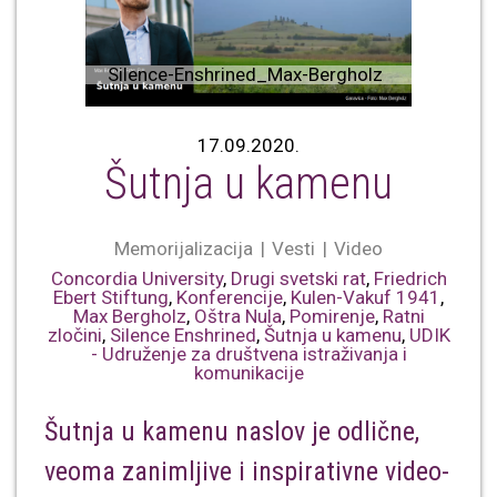
Silence-Enshrined_Max-Bergholz
17.09.2020.
Šutnja u kamenu
Memorijalizacija
Vesti
Video
Concordia University
,
Drugi svetski rat
,
Friedrich
Ebert Stiftung
,
Konferencije
,
Kulen-Vakuf 1941
,
Max Bergholz
,
Oštra Nula
,
Pomirenje
,
Ratni
zločini
,
Silence Enshrined
,
Šutnja u kamenu
,
UDIK
- Udruženje za društvena istraživanja i
komunikacije
Šutnja u kamenu naslov je odlične,
veoma zanimljive i inspirativne video-