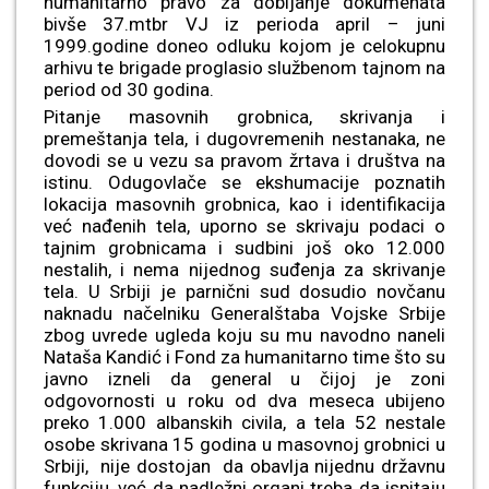
humanitarno pravo za dobijanje dokumenata
bivše 37.mtbr VJ iz perioda april – juni
1999.godine doneo odluku kojom je celokupnu
arhivu te brigade proglasio službenom tajnom na
period od 30 godina.
Pitanje masovnih grobnica, skrivanja i
premeštanja tela, i dugovremenih nestanaka, ne
dovodi se u vezu sa pravom žrtava i društva na
istinu. Odugovlače se ekshumacije poznatih
lokacija masovnih grobnica, kao i identifikacija
već nađenih tela, uporno se skrivaju podaci o
tajnim grobnicama i sudbini još oko 12.000
nestalih, i nema nijednog suđenja za skrivanje
tela. U Srbiji je parnični sud dosudio novčanu
naknadu načelniku Generalštaba Vojske Srbije
zbog uvrede ugleda koju su mu navodno naneli
Nataša Kandić i Fond za humanitarno time što su
javno izneli da general u čijoj je zoni
odgovornosti u roku od dva meseca ubijeno
preko 1.000 albanskih civila, a tela 52 nestale
osobe skrivana 15 godina u masovnoj grobnici u
Srbiji, nije dostojan da obavlja nijednu državnu
funkciju, već da nadležni organi treba da ispitaju