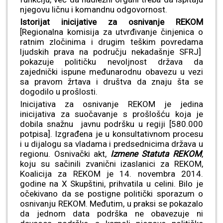
njegovu ličnu i komandnu odgovornost.
Istorijat inicijative za osnivanje REKOM
[Regionalna komisija za utvrđivanje činjenica o
ratnim zločinima i drugim teškim povredama
ljudskih prava na području nekadašnje SFRJ]
pokazuje političku nevoljnost država da
zajednički ispune međunarodnu obavezu u vezi
sa pravom žrtava i društva da znaju šta se
dogodilo u prošlosti.
Inicijativa za osnivanje REKOM je jedina
inicijativa za suočavanje s prošlošću koja je
dobila snažnu javnu podršku u regiji [580.000
potpisa]. Izgrađena je u konsultativnom procesu
i u dijalogu sa vladama i predsednicima država u
regionu. Osnivački akt,
Izmene Statuta REKOM
,
koju su sačinili zvanični izaslanici za REKOM,
Koalicija za REKOM je 14. novembra 2014.
godine na X Skupštini, prihvatila u celini. Bilo je
očekivano da se postigne politički sporazum o
osnivanju REKOM. Međutim, u praksi se pokazalo
da jednom data podrška ne obavezuje ni