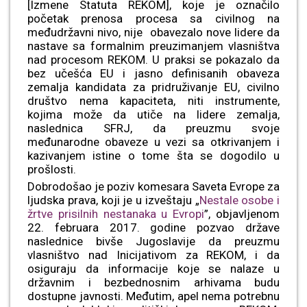
[Izmene Statuta REKOM], koje je označilo
početak prenosa procesa sa civilnog na
međudržavni nivo, nije obavezalo nove lidere da
nastave sa formalnim preuzimanjem vlasništva
nad procesom REKOM. U praksi se pokazalo da
bez učešća EU i jasno definisanih obaveza
zemalja kandidata za pridruživanje EU, civilno
društvo nema kapaciteta, niti instrumente,
kojima može da utiče na lidere zemalja,
naslednica SFRJ, da preuzmu svoje
međunarodne obaveze u vezi sa otkrivanjem i
kazivanjem istine o tome šta se dogodilo u
prošlosti.
Dobrodošao je poziv komesara Saveta Evrope za
ljudska prava, koji je u izveštaju „
Nestale osobe i
žrtve prisilnih nestanaka u Evropi
”, objavljenom
22. februara 2017. godine pozvao države
naslednice bivše Jugoslavije da preuzmu
vlasništvo nad Inicijativom za REKOM, i da
osiguraju da informacije koje se nalaze u
državnim i bezbednosnim arhivama budu
dostupne javnosti. Međutim, apel nema potrebnu