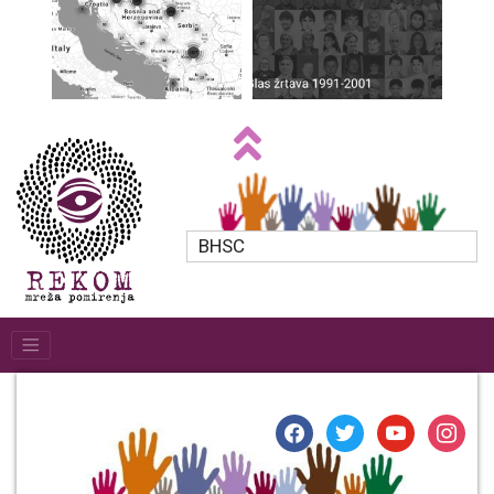
BHSC
facebook
twitter
youtube
instagr