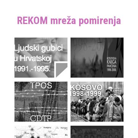
REKOM mreža pomirenja