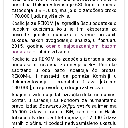
porodica. Dokumentovano je 630 logora i mesta
zatočenja u BiH, u kojima je bilo zatočeno preko
170.000 ljudi, najviše civila.
Koalicija za REKOM je izgradila Bazu podataka o
ljudskim gubicima, koju je tim eksperata za
povrede ljudskih gubitaka u vreme oružanih
sukoba, nakon dvogodišnje analize, u februaru
2015. godine,
ocenio najpouzdanijom bazom
podataka
o ratnim žrtvama.
Koalicija za REKOM je započela izgradnju baze
podataka o mestima zatočenja u BiH. Podatke
sadržane u obe baze, Koalicija će predati
REKOM-u, i nastaviti da pomaže Komisiji u
dokumentovanju preostalih žrtava [ukupno
130.000], i u sprovođenju drugih aktivnosti.
Imajući u vidu da je Istraživačko dokumentacioni
centar, u saradnji sa Fondom za humanitarno
pravo, izdao
Bosansku knjigu mrtvih
sa imenima
96.000 žrtava u ratu u BiH, kao i da je Haški
tribunal utvrdio identitet najmanje 12.000 žrtava
ratnih zločina, ti podaci nedvosmisleno ukazuju