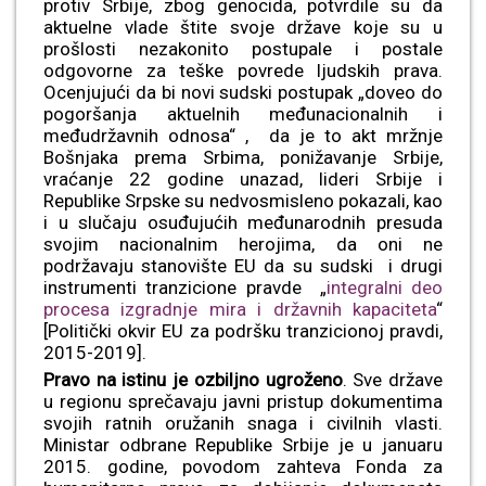
protiv Srbije, zbog genocida, potvrdile su da
aktuelne vlade štite svoje države koje su u
prošlosti nezakonito postupale i postale
odgovorne za teške povrede ljudskih prava.
Ocenjujući da bi novi sudski postupak „doveo do
pogoršanja aktuelnih međunacionalnih i
međudržavnih odnosa“ , da je to akt mržnje
Bošnjaka prema Srbima, ponižavanje Srbije,
vraćanje 22 godine unazad, lideri Srbije i
Republike Srpske su nedvosmisleno pokazali, kao
i u slučaju osuđujućih međunarodnih presuda
svojim nacionalnim herojima, da oni ne
podržavaju stanovište EU da su sudski i drugi
instrumenti tranzicione pravde „
integralni deo
procesa izgradnje mira i državnih kapaciteta
“
[Politički okvir EU za podršku tranzicionoj pravdi,
2015-2019].
Pravo na istinu je ozbiljno ugroženo
. Sve države
u regionu sprečavaju javni pristup dokumentima
svojih ratnih oružanih snaga i civilnih vlasti.
Ministar odbrane Republike Srbije je u januaru
2015. godine, povodom zahteva Fonda za