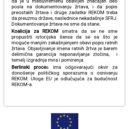
da je u međuvremenu obavljen značajan deo
posla na dokumentovanju žrtava, i da popis
preostalih žrtava i druge zadatke REKOM treba
da preuzmu države, naslednice nekadašnje SFRJ.
Dokumentovanje žrtava ne sme da stane.
Koalicija za REKOM
smatra da se ne sme
propustiti istorijska šansa da se sa što je
moguće manjim zakašnjenjem obavi popis ratnih
žrtava. Objavljivanje imena ratnih žrtva je barem
delimična garancija neponavljanja zločina, i
temelj izgradnje mira i pomirenja.
Berlinski proce
s ima odgovarajući okvir za
donošenje političkog sporazuma o osnivanju
REKOM. Uloga EU je odlučujuća za budućnost
REKOM-a.