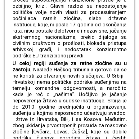
ozbiljnoj krizi. Glavni razlozi su nepostojanje
političke volje novih vlasti za procesuiranjem
počinilaca ratnih zločina, slabe državne
institucije, koje, ni posle 17 godina od okončanja
rata, nisu postale delotvorne i nezavisne, jačanje
ekstremnog nacionalizma, prekid dijaloga sa
civilnim društvom o prošlosti, blokada pristupa
arhivskoj građi, i nedostatak konzistentne
podrške EU tranzicionoj pravdi.
U celoj regiji suđenja za ratne zločine su u
zastoju
. Nasleđe Haškog tribunala gotovo da se
ne koristi za otvaranje novih slučajeva. U Srbiji i
Hrvatskoj nema političke podrške suđenjima na
temelju komandne odgovornosti, a naročito
kada je reč o „našima“. Uočljivo je jačanje
nepoverenja žrtava u sudske institucije. Srbija je
do 2010. godine prednjačila u organizovanju
suđenja u kojima neposredno učestvuju svedoci
i žrtve iz Hrvatske, BiH, i sa Kosova. Međutim,
zbog ukidanja prvostepenih presuda za masovne
zločine [Ovčara, Lovas, Ćuška], koje su dobile
podršku članova porodica žrtava, i čestih