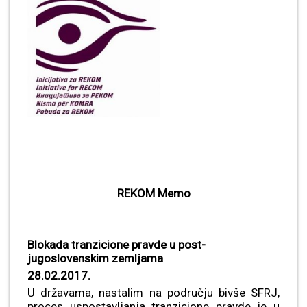
REKOM Memo
Blokada tranzicione pravde u post-
jugoslovenskim zemljama
28.
02.2017.
U državama, nastalim na području bivše SFRJ,
proces uspostavljanja tranzicione pravde je u