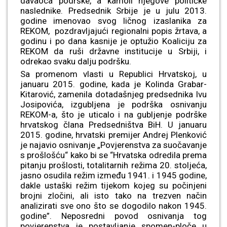
davaoca podrške, a kamoli njegove političke
naslednike. Predsednik Srbije je u julu 2013.
godine imenovao svog ličnog izaslanika za
REKOM, pozdravljajući regionalni popis žrtava, a
godinu i po dana kasnije je optužio Koaliciju za
REKOM da ruši državne institucije u Srbiji, i
odrekao svaku dalju podršku.
Sa promenom vlasti u Republici Hrvatskoj, u
januaru 2015. godine, kada je Kolinda Grabar-
Kitarović, zamenila dotadašnjeg predsednika Ivu
Josipovića, izgubljena je podrška osnivanju
REKOM-a, što je uticalo i na gubljenje podrške
hrvatskog člana Predsedništva BiH. U januaru
2015. godine, hrvatski premijer Andrej Plenković
je najavio osnivanje „Povjerenstva za suočavanje
s prošlošću“ kako bi se “Hrvatska odredila prema
pitanju prošlosti, totalitarnih režima 20. stoljeća,
jasno osudila režim između 1941. i 1945 godine,
dakle ustaški režim tijekom kojeg su počinjeni
brojni zločini, ali isto tako na trezven način
analizirati sve ono što se dogodilo nakon 1945.
godine”. Neposredni povod osnivanja tog
povjerenstva je postavljanje spomen-ploče u