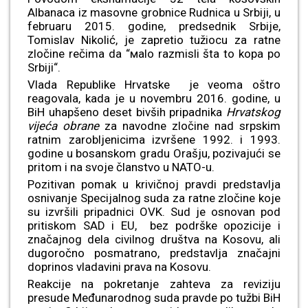
Albanaca iz masovne grobnice Rudnica u Srbiji, u
februaru 2015. godine, predsednik Srbije,
Tomislav Nikolić, je zapretio tužiocu za ratne
zločine rečima da “маlо razmisli šta to kopa po
Srbiji“.
Vlada Republike Hrvatske je veoma oštro
reagovala, kada je u novembru 2016. godine, u
BiH uhapšeno deset bivših pripadnika
Hrvatskog
vijeća obrane
za navodne zločine nad srpskim
ratnim zarobljenicima izvršene 1992. i 1993.
godine u bosanskom gradu Orašju, pozivajući se
pritom i na svoje članstvo u NATO-u.
Pozitivan pomak u krivičnoj pravdi predstavlja
osnivanje Specijalnog suda za ratne zločine koje
su izvršili pripadnici OVK. Sud je osnovan pod
pritiskom SAD i EU, bez podrške opozicije i
značajnog dela civilnog društva na Kosovu, ali
dugoročno posmatrano, predstavlja značajni
doprinos vladavini prava na Kosovu.
Reakcije na pokretanje zahteva za reviziju
presude Međunarodnog suda pravde po tužbi BiH