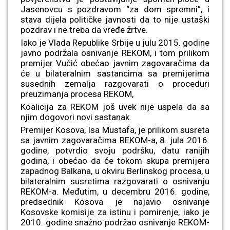
Jasenovcu s pozdravom “za dom spremni”, i
stava dijela političke javnosti da to nije ustaški
pozdrav i ne treba da vređe žrtve.
Iako je Vlada Republike Srbije u julu 2015. godine
javno podržala osnivanje REKOM, i tom prilikom
premijer Vučić obećao javnim zagovaračima da
će u bilateralnim sastancima sa premijerima
susednih zemalja razgovarati o proceduri
preuzimanja procesa REKOM,
Koalicija za REKOM još uvek nije uspela da sa
njim dogovori novi sastanak.
Premijer Kosova, Isa Mustafa, je prilikom susreta
sa javnim zagovaračima REKOM-a, 8. jula 2016.
godine, potvrdio svoju podršku, datu ranijih
godina, i obećao da će tokom skupa premijera
zapadnog Balkana, u okviru Berlinskog procesa, u
bilateralnim susretima razgovarati o osnivanju
REKOM-a. Međutim, u decembru 2016. godine,
predsednik Kosova je najavio osnivanje
Kosovske komisije za istinu i pomirenje, iako je
2010. godine snažno podržao osnivanje REKOM-