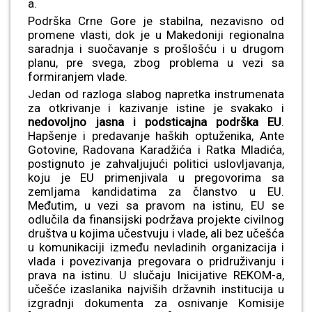
a.
Podrška Crne Gore je stabilna, nezavisno od
promene vlasti, dok je u Makedoniji regionalna
saradnja i suočavanje s prošlošću i u drugom
planu, pre svega, zbog problema u vezi sa
formiranjem vlade.
Jedan od razloga slabog napretka instrumenata
za otkrivanje i kazivanje istine je svakako i
nedovoljno jasna i podsticajna podrška EU
.
Hapšenje i predavanje haških optuženika, Ante
Gotovine, Radovana Karadžića i Ratka Mladića,
postignuto je zahvaljujući politici uslovljavanja,
koju je EU primenjivala u pregovorima sa
zemljama kandidatima za članstvo u EU.
Međutim, u vezi sa pravom na istinu, EU se
odlučila da finansijski podržava projekte civilnog
društva u kojima učestvuju i vlade, ali bez učešća
u komunikaciji između nevladinih organizacija i
vlada i povezivanja pregovara o pridruživanju i
prava na istinu. U slučaju Inicijative REKOM-a,
učešće izaslanika najviših državnih institucija u
izgradnji dokumenta za osnivanje Komisije