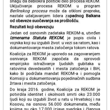
snagu da deblokira politički deo procesa REKOM.
Uključivanje procesa REKOM u program
Berlinskog procesa
može da otkloni prepreke,
nastale udaljavanjem lidera za
padnog Balkana
od obaveze suočavanja sa prošlošću.
Rezultati koji obavezuju
Jedan od osnovnih zadataka REKOM-a, utvrđen
Izmenama Statuta REKOM
, je popis civila i
vojnika koji su izgubili život u vezi sa ratom, kao i
dokumentovanje mesta zatočenja tokom ratova.
Koalicija za REKOM je uporedo sa zagovaranjem
osnivanja REKOM započela da sprovodi
empirijsko istraživanje ljudskih gubitaka u
ratovima devedesetih i mesta zatočenja i BiH,
kako bi podržala mandat REKOM-a i pomogla
Komisiji u dokumentovanju pojedinačnih sudbina
žrtava i mesta zatočenja.
Do kraja 2016. godine, Koalicija za REKOM je
potvrdila identitet i okolnosti smrti oko 23.000
ljudi koji su izgubili život u ratu u Hrvatskoj i na
Kosovu, na osnovu 56.000 dokumenata, među
kojima su oko 17.000 izjave svedoka i članova