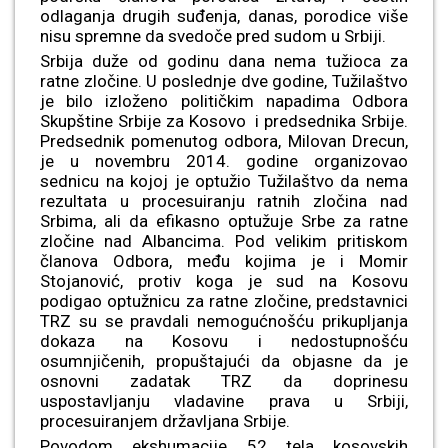
odlaganja drugih suđenja, danas, porodice više
nisu spremne da svedoče pred sudom u Srbiji.
Srbija duže od godinu dana nema tužioca za
ratne zločine. U poslednje dve godine, Tužilaštvo
je bilo izloženo političkim napadima Odbora
Skupštine Srbije za Kosovo i predsednika Srbije.
Predsednik pomenutog odbora, Milovan Drecun,
je u novembru 2014. godine organizovao
sednicu na kojoj je optužio Tužilaštvo da nema
rezultata u procesuiranju ratnih zločina nad
Srbima, ali da efikasno optužuje Srbe za ratne
zločine nad Albancima. Pod velikim pritiskom
članova Odbora, među kojima je i Momir
Stojanović, protiv koga je sud na Kosovu
podigao optužnicu za ratne zločine, predstavnici
TRZ su se pravdali nemogućnošću prikupljanja
dokaza na Kosovu i nedostupnošću
osumnjičenih, propuštajući da objasne da je
osnovni zadatak TRZ da doprinesu
uspostavljanju vladavine prava u Srbiji,
procesuiranjem državljana Srbije.
Povodom ekshumacije 52 tela kosovskih