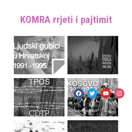
KOMRA rrjeti i pajtimit
facebook
twitter
youtube
instagr