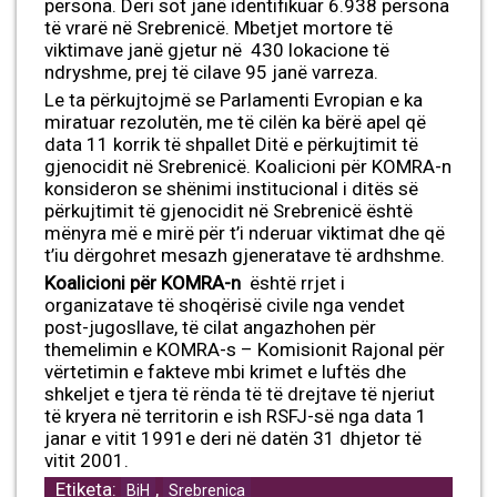
persona. Deri sot janë identifikuar 6.938 persona
të vrarë në Srebrenicë. Mbetjet mortore të
viktimave janë gjetur në 430 lokacione të
ndryshme, prej të cilave 95 janë varreza.
Le ta përkujtojmë se Parlamenti Evropian e ka
miratuar rezolutën, me të cilën ka bërë apel që
data 11 korrik të shpallet Ditë e përkujtimit të
gjenocidit në Srebrenicë. Koalicioni për KOMRA-n
konsideron se shënimi institucional i ditës së
përkujtimit të gjenocidit në Srebrenicë është
mënyra më e mirë për t’i nderuar viktimat dhe që
t’iu dërgohret mesazh gjeneratave të ardhshme.
Koalicioni për KOMRA-n
është rrjet i
organizatave të shoqërisë civile nga vendet
post-jugosllave, të cilat angazhohen për
themelimin e KOMRA-s – Komisionit Rajonal për
vërtetimin e fakteve mbi krimet e luftës dhe
shkeljet e tjera të rënda të të drejtave të njeriut
të kryera në territorin e ish RSFJ-së nga data 1
janar e vitit 1991e deri në datën 31 dhjetor të
vitit 2001.
Etiketa:
,
BiH
Srebrenica