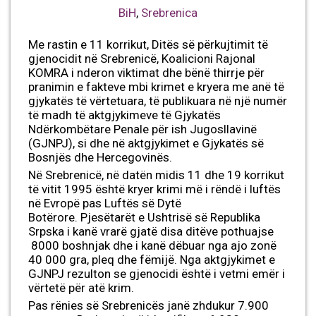
BiH
,
Srebrenica
Me rastin e 11 korrikut, Ditës së përkujtimit të
gjenocidit në Srebrenicë, Koalicioni Rajonal
KOMRA i nderon viktimat dhe bënë thirrje për
pranimin e fakteve mbi krimet e kryera me anë të
gjykatës të vërtetuara, të publikuara në një numër
të madh të aktgjykimeve të Gjykatës
Ndërkombëtare Penale për ish Jugosllavinë
(GJNPJ), si dhe në aktgjykimet e Gjykatës së
Bosnjës dhe Hercegovinës.
Në Srebrenicë, në datën midis 11 dhe 19 korrikut
të vitit 1995 është kryer krimi më i rëndë i luftës
në Evropë pas Luftës së Dytë
Botërore. Pjesëtarët e Ushtrisë së Republika
Srpska i kanë vrarë gjatë disa ditëve pothuajse
8000 boshnjak dhe i kanë dëbuar nga ajo zonë
40 000 gra, pleq dhe fëmijë. Nga aktgjykimet e
GJNPJ rezulton se gjenocidi është i vetmi emër i
vërtetë për atë krim.
Pas rënies së Srebrenicës janë zhdukur 7.900