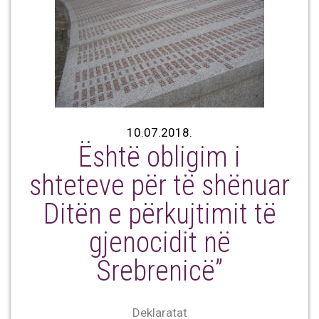
10.07.2018.
Është obligim i
shteteve për të shënuar
Ditën e përkujtimit të
gjenocidit në
Srebrenicë”
Deklaratat