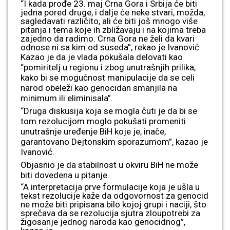
“I kada prođe 23. maj Crna Gora i Srbija će biti
jedna pored druge, i dalje će neke stvari, možda,
sagledavati različito, ali će biti još mnogo više
pitanja i tema koje ih zbližavaju i na kojima treba
zajedno da radimo. Crna Gora ne želi da kvari
odnose ni sa kim od suseda”, rekao je Ivanović.
Kazao je da je vlada pokušala delovati kao
“pomiritelj u regionu i zbog unutrašnjih prilika,
kako bi se mogućnost manipulacije da se celi
narod obeleži kao genocidan smanjila na
minimum ili eliminisala”.
“Druga diskusija koja se mogla čuti je da bi se
tom rezolucijom moglo pokušati promeniti
unutrašnje uređenje BiH koje je, inače,
garantovano Dejtonskim sporazumom”, kazao je
Ivanović.
Objasnio je da stabilnost u okviru BiH ne može
biti dovedena u pitanje.
“A interpretacija prve formulacije koja je ušla u
tekst rezolucije kaže da odgovornost za genocid
ne može biti pripisana bilo kojoj grupi i naciji, što
sprečava da se rezolucija sjutra zloupotrebi za
žigosanje jednog naroda kao genocidnog”,