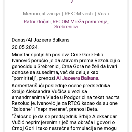
Memorijalizacija
REKOM vesti
Vesti
Ratni zločini
,
RECOM Mreža pomirenja
,
Srebrenica
Danas/Al Jazeera Balkans
20.05.2024.
Ministar spoljnihh poslova Crne Gore Filip
Ivanović poručio je da stavom prema Rezoluciji o
genocidu u Srebrenici, Crna Gora ne želi da kvari
odnose sa susedima, već da deluje kao
“pomiritelj”, prenosi
Al Jazeera Balkans.
Komentarišući poslednje ocene predsednika
Srbije Aleksandra Vučića u vezi sa
amandmanima Vlade u Podgorici na tekst nacrta
Rezolucije, Ivanović je za RTCG kazao da su one
“žalosne” i “neprimerene”, prenosi Beta.
“Žalosno je da se predsjednik Srbije Aleksandar
Vučić neprimjerenim riječima obraća i govori o
Crnoj Gori i tako nesrećne formulacije ne mogu