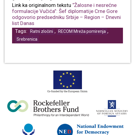
Link ka originalnom tekstu
“Žalosne i nesrećne
formulacije Vučića”: Šef diplomatije Crne Gore
odgovorio predsedniku Srbije – Region – Dnevni
list Danas
Tags:
,
,
Ratni zločini
RECOM Mreža pomirenja
Srebrenica