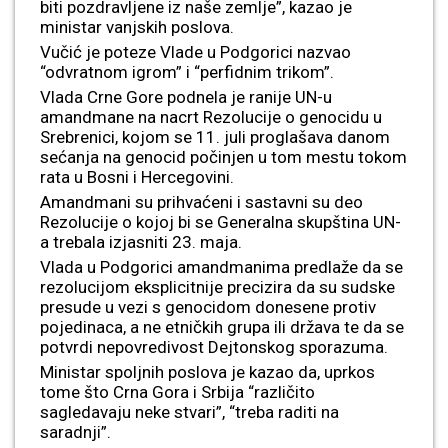
biti pozdravljene iz naše zemlje”, kazao je
ministar vanjskih poslova.
Vučić je poteze Vlade u Podgorici nazvao
“odvratnom igrom” i “perfidnim trikom”.
Vlada Crne Gore podnela je ranije UN-u
amandmane na nacrt Rezolucije o genocidu u
Srebrenici, kojom se 11. juli proglašava danom
sećanja na genocid počinjen u tom mestu tokom
rata u Bosni i Hercegovini.
Amandmani su prihvaćeni i sastavni su deo
Rezolucije o kojoj bi se Generalna skupština UN-
a trebala izjasniti 23. maja.
Vlada u Podgorici amandmanima predlaže da se
rezolucijom eksplicitnije precizira da su sudske
presude u vezi s genocidom donesene protiv
pojedinaca, a ne etničkih grupa ili država te da se
potvrdi nepovredivost Dejtonskog sporazuma.
Ministar spoljnih poslova je kazao da, uprkos
tome što Crna Gora i Srbija “različito
sagledavaju neke stvari”, “treba raditi na
saradnji”.