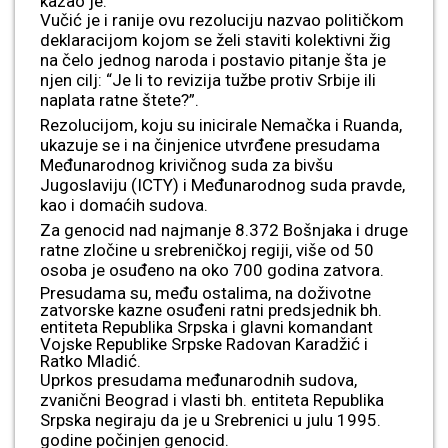
kazao je.
Vučić je i ranije ovu rezoluciju nazvao političkom
deklaracijom kojom se želi staviti kolektivni žig
na čelo jednog naroda i postavio pitanje šta je
njen cilj: “Je li to revizija tužbe protiv Srbije ili
naplata ratne štete?”.
Rezolucijom, koju su inicirale Nemačka i Ruanda,
ukazuje se i na činjenice utvrđene presudama
Međunarodnog krivičnog suda za bivšu
Jugoslaviju (ICTY) i Međunarodnog suda pravde,
kao i domaćih sudova.
Za genocid nad najmanje 8.372 Bošnjaka i druge
ratne zločine u srebreničkoj regiji, više od 50
osoba je osuđeno na oko 700 godina zatvora.
Presudama su, među ostalima, na doživotne
zatvorske kazne osuđeni ratni predsjednik bh.
entiteta Republika Srpska i glavni komandant
Vojske Republike Srpske Radovan Karadžić i
Ratko Mladić.
Uprkos presudama međunarodnih sudova,
zvanični Beograd i vlasti bh. entiteta Republika
Srpska negiraju da je u Srebrenici u julu 1995.
godine počinjen genocid.