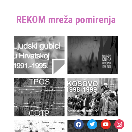
REKOM mreža pomirenja
facebook
twitter
youtube
instagr