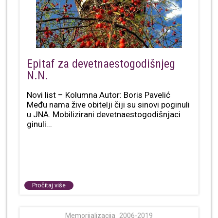
Epitaf za devetnaestogodišnjeg
N.N.
Novi list – Kolumna Autor: Boris Pavelić
Među nama žive obitelji čiji su sinovi poginuli
u JNA. Mobilizirani devetnaestogodišnjaci
ginuli...
Pročitaj više
Memorijalizacija_2006-2019