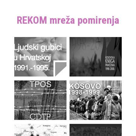
REKOM mreža pomirenja