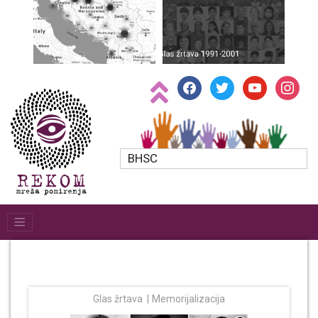
facebook
twitter
youtube
instagr
BHSC
Glas žrtava
Memorijalizacija