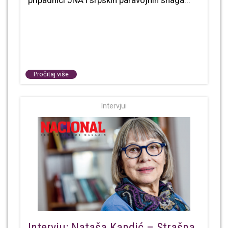
pripadnici JNA i srpskih paravojnih snaga...
Pročitaj više
Intervjui
Intervju: Nataša Kandić – Strašna