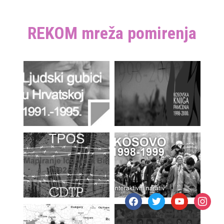
REKOM mreža pomirenja
facebook
twitter
youtube
instagr