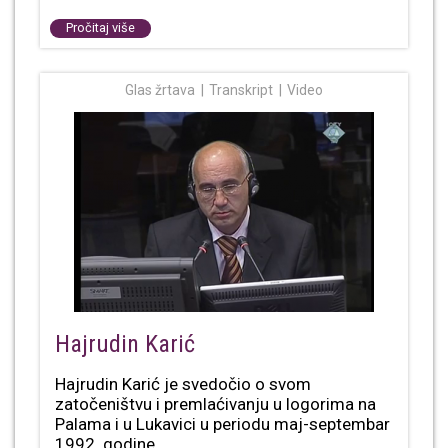
Pročitaj više
Glas žrtava
Transkript
Video
Hajrudin Karić
Hajrudin Karić je svedočio o svom
zatočeništvu i premlaćivanju u logorima na
Palama i u Lukavici u periodu maj-septembar
1992. godine.