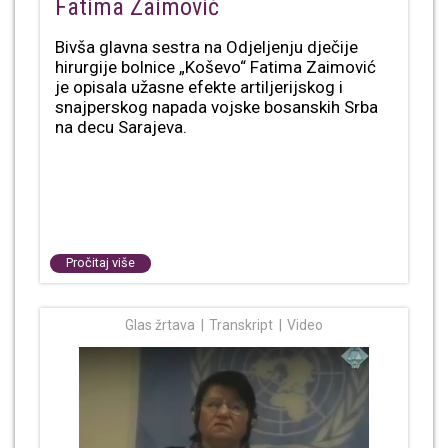
Fatima Zaimović
Bivša glavna sestra na Odjeljenju dječije
hirurgije bolnice „Koševo“ Fatima Zaimović
je opisala užasne efekte artiljerijskog i
snajperskog napada vojske bosanskih Srba
na decu Sarajeva.
Pročitaj više
Glas žrtava
Transkript
Video