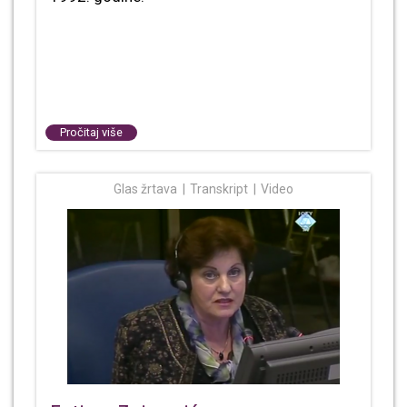
Pročitaj više
Glas žrtava
Transkript
Video