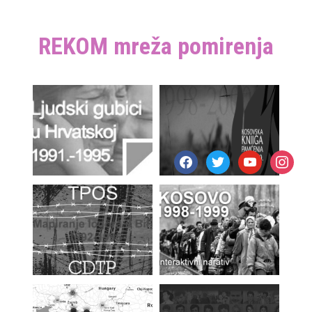
REKOM mreža pomirenja
facebook
twitter
youtube
instagr