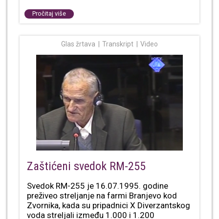
Pročitaj više
Glas žrtava
Transkript
Video
Zaštićeni svedok RM-255
Svedok RM-255 je 16.07.1995. godine
preživeo streljanje na farmi Branjevo kod
Zvornika, kada su pripadnici X Diverzantskog
voda streljali između 1.000 i 1.200