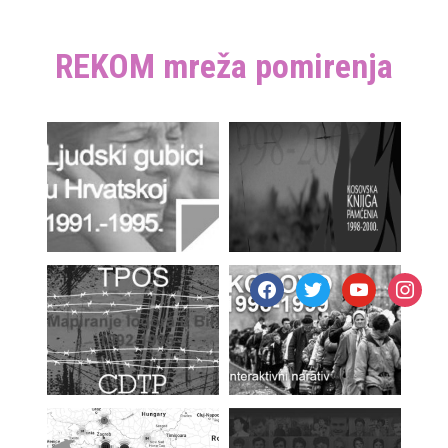
REKOM mreža pomirenja
facebook
twitter
youtube
instagr