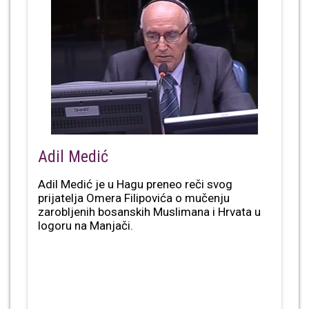
Adil Medić
Adil Medić je u Hagu preneo reči svog
prijatelja Omera Filipovića o mučenju
zarobljenih bosanskih Muslimana i Hrvata u
logoru na Manjači.