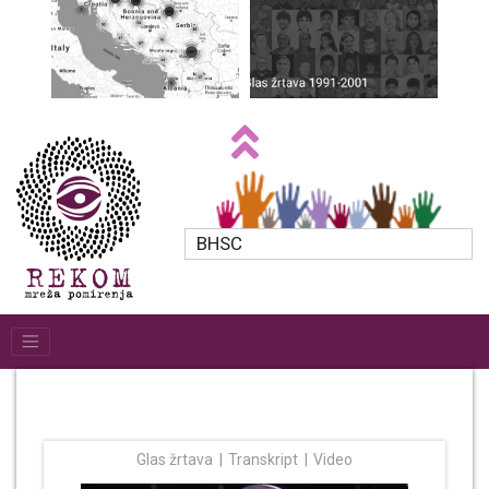
BHSC
Glas žrtava
Transkript
Video