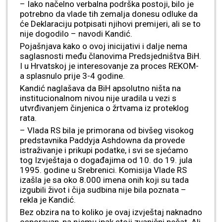
– Iako načelno verbalna podrška postoji, bilo je
potrebno da vlade tih zemalja donesu odluke da
će Deklaraciju potpisati njihovi premijeri, ali se to
nije dogodilo – navodi Kandić.
Pojašnjava kako o ovoj inicijativi i dalje nema
saglasnosti među članovima Predsjedništva BiH.
I u Hrvatskoj je interesovanje za proces REKOM-
a splasnulo prije 3-4 godine.
Kandić naglašava da BiH apsolutno ništa na
institucionalnom nivou nije uradila u vezi s
utvrđivanjem činjenica o žrtvama iz proteklog
rata.
– Vlada RS bila je primorana od bivšeg visokog
predstavnika Paddyja Ashdowna da provede
istraživanje i prikupi podatke, i svi se sjećamo
tog Izvještaja o događajima od 10. do 19. jula
1995. godine u Srebrenici. Komisija Vlade RS
izašla je sa oko 8.000 imena onih koji su tada
izgubili život i čija sudbina nije bila poznata –
rekla je Kandić.
Bez obzira na to koliko je ovaj izvještaj naknadno
osporavan, na njemu ipak stoji zvanični pečat. Ali