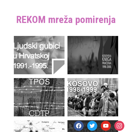
REKOM mreža pomirenja
facebook
twitter
youtube
instagr