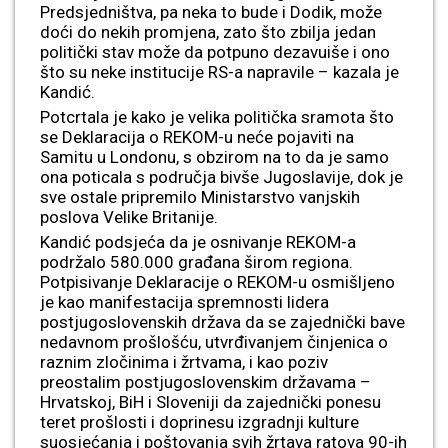
Predsjedništva, pa neka to bude i Dodik, može
doći do nekih promjena, zato što zbilja jedan
politički stav može da potpuno dezavuiše i ono
što su neke institucije RS-a napravile – kazala je
Kandić.
Potcrtala je kako je velika politička sramota što
se Deklaracija o REKOM-u neće pojaviti na
Samitu u Londonu, s obzirom na to da je samo
ona poticala s područja bivše Jugoslavije, dok je
sve ostale pripremilo Ministarstvo vanjskih
poslova Velike Britanije.
Kandić podsjeća da je osnivanje REKOM-a
podržalo 580.000 građana širom regiona.
Potpisivanje Deklaracije o REKOM-u osmišljeno
je kao manifestacija spremnosti lidera
postjugoslovenskih država da se zajednički bave
nedavnom prošlošću, utvrđivanjem činjenica o
raznim zločinima i žrtvama, i kao poziv
preostalim postjugoslovenskim državama –
Hrvatskoj, BiH i Sloveniji da zajednički ponesu
teret prošlosti i doprinesu izgradnji kulture
suosjećanja i poštovanja svih žrtava ratova 90-ih