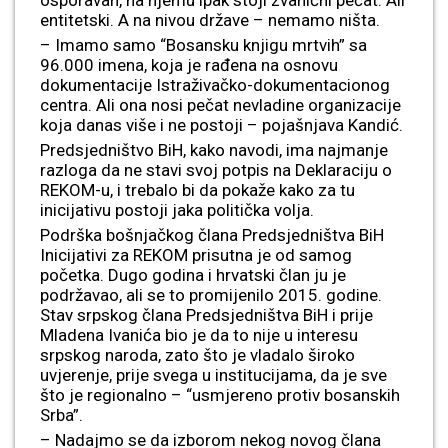
entitetski. A na nivou države – nemamo ništa.
– Imamo samo “Bosansku knjigu mrtvih” sa
96.000 imena, koja je rađena na osnovu
dokumentacije Istraživačko-dokumentacionog
centra. Ali ona nosi pečat nevladine organizacije
koja danas više i ne postoji – pojašnjava Kandić.
Predsjedništvo BiH, kako navodi, ima najmanje
razloga da ne stavi svoj potpis na Deklaraciju o
REKOM-u, i trebalo bi da pokaže kako za tu
inicijativu postoji jaka politička volja.
Podrška bošnjačkog člana Predsjedništva BiH
Inicijativi za REKOM prisutna je od samog
početka. Dugo godina i hrvatski član ju je
podržavao, ali se to promijenilo 2015. godine.
Stav srpskog člana Predsjedništva BiH i prije
Mladena Ivanića bio je da to nije u interesu
srpskog naroda, zato što je vladalo široko
uvjerenje, prije svega u institucijama, da je sve
što je regionalno – “usmjereno protiv bosanskih
Srba”.
– Nadajmo se da izborom nekog novog člana