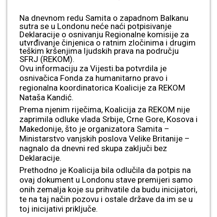
Na dnevnom redu Samita o zapadnom Balkanu
sutra se u Londonu neće naći potpisivanje
Deklaracije o osnivanju Regionalne komisije za
utvrđivanje činjenica o ratnim zločinima i drugim
teškim kršenjima ljudskih prava na području
SFRJ (REKOM).
Ovu informaciju za Vijesti.ba potvrdila je
osnivačica Fonda za humanitarno pravo i
regionalna koordinatorica Koalicije za REKOM
Nataša Kandić.
Prema njenim riječima, Koalicija za REKOM nije
zaprimila odluke vlada Srbije, Crne Gore, Kosova i
Makedonije, što je organizatora Samita –
Ministarstvo vanjskih poslova Velike Britanije –
nagnalo da dnevni red skupa zaključi bez
Deklaracije.
Prethodno je Koalicija bila odlučila da potpis na
ovaj dokument u Londonu stave premijeri samo
onih zemalja koje su prihvatile da budu inicijatori,
te na taj način pozovu i ostale države da im se u
toj inicijativi priključe.