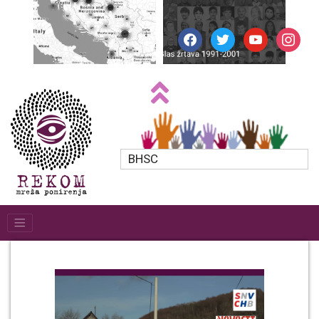
facebook
twitter
youtube
instagr
BHSC