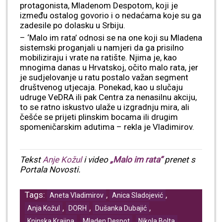
protagonista, Mladenom Despotom, koji je
između ostalog govorio i o nedaćama koje su ga
zadesile po dolasku u Srbiju.
– ‘Malo im rata’ odnosi se na one koji su Mladena
sistemski proganjali u namjeri da ga prisilno
mobiliziraju i vrate na ratište. Njima je, kao
mnogima danas u Hrvatskoj, očito malo rata, jer
je sudjelovanje u ratu postalo važan segment
društvenog utjecaja. Ponekad, kao u slučaju
udruge VeDRA ili pak Centra za nenasilnu akciju,
to se ratno iskustvo ulaže u izgradnju mira, ali
češće se prijeti plinskim bocama ili drugim
spomeničarskim adutima – rekla je Vladimirov.
Tekst
Anje Kožul
i video
„Malo im rata“
prenet s
Portala Novosti.
Tags:
,
,
Aneta Vladimirov
Anica Sladojević
,
,
,
Anja Kožul
DORH
Dušanka Dubajić
,
,
,
Kninska Krajina
Mladen Despot
Nikola Bolta