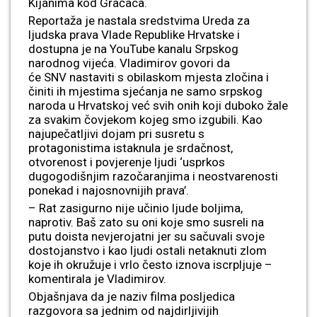
Kijanima kod Gračaca.
Reportaža je nastala sredstvima Ureda za
ljudska prava Vlade Republike Hrvatske i
dostupna je na YouTube kanalu Srpskog
narodnog vijeća. Vladimirov govori da
će SNV nastaviti s obilaskom mjesta zločina i
činiti ih mjestima sjećanja ne samo srpskog
naroda u Hrvatskoj već svih onih koji duboko žale
za svakim čovjekom kojeg smo izgubili. Kao
najupečatljivi dojam pri susretu s
protagonistima istaknula je srdačnost,
otvorenost i povjerenje ljudi ‘usprkos
dugogodišnjim razočaranjima i neostvarenosti
ponekad i najosnovnijih prava’.
– Rat zasigurno nije učinio ljude boljima,
naprotiv. Baš zato su oni koje smo susreli na
putu doista nevjerojatni jer su sačuvali svoje
dostojanstvo i kao ljudi ostali netaknuti zlom
koje ih okružuje i vrlo često iznova iscrpljuje –
komentirala je Vladimirov.
Objašnjava da je naziv filma posljedica
razgovora sa jednim od najdirljivijih