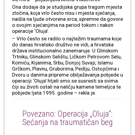
Ona dodaje da je studijska grupa tragom mjesta
zločina, koja vrlo često nisu i mjesta sjećanja,
naišla na ljude otvorena srca, spremne da govore
o svojim sjećanjima na period tokom i nakon
operacije ‘Oluja’.
– Vrlo često se radilo o najtežim traumama koje
do danas hrvatsko društvo ne vidi, a hrvatska
država institucionalno zanemaruje. U Glinskom
Trtniku, Glinskom Selištu, Ličkom Petrovom Selu,
Komiću, Kijanima, Srbu, Donjoj Suvaji, Islamu
Grčkom, Plavnu, Gruborima, Pedlju, Ostojićima i
Dvoru u danima pripreme obilježavanja pobjede u
operaciji ‘Oluja’ htjeli smo se susresti sa svima
čiji su životi ostali na naličju kamena temeljca te
pobjede ljeta 1995. godine – rekla je.
Povezano: Operacija „Oluja“:
Sećanja na traumatičan beg