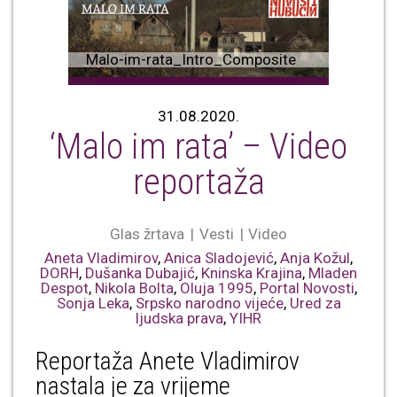
Malo-im-rata_Intro_Composite
31.08.2020.
‘Malo im rata’ – Video
reportaža
Glas žrtava
Vesti
Video
Aneta Vladimirov
,
Anica Sladojević
,
Anja Kožul
,
DORH
,
Dušanka Dubajić
,
Kninska Krajina
,
Mladen
Despot
,
Nikola Bolta
,
Oluja 1995
,
Portal Novosti
,
Sonja Leka
,
Srpsko narodno vijeće
,
Ured za
ljudska prava
,
YIHR
Reportaža Anete Vladimirov
nastala je za vrijeme