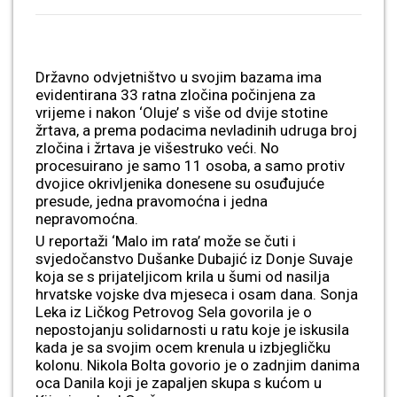
Državno odvjetništvo u svojim bazama ima
evidentirana 33 ratna zločina počinjena za
vrijeme i nakon ‘Oluje’ s više od dvije stotine
žrtava, a prema podacima nevladinih udruga broj
zločina i žrtava je višestruko veći. No
procesuirano je samo 11 osoba, a samo protiv
dvojice okrivljenika donesene su osuđujuće
presude, jedna pravomoćna i jedna
nepravomoćna.
U reportaži ‘Malo im rata’ može se čuti i
svjedočanstvo Dušanke Dubajić iz Donje Suvaje
koja se s prijateljicom krila u šumi od nasilja
hrvatske vojske dva mjeseca i osam dana. Sonja
Leka iz Ličkog Petrovog Sela govorila je o
nepostojanju solidarnosti u ratu koje je iskusila
kada je sa svojim ocem krenula u izbjegličku
kolonu. Nikola Bolta govorio je o zadnjim danima
oca Danila koji je zapaljen skupa s kućom u