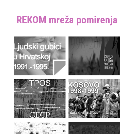
REKOM mreža pomirenja