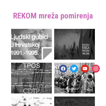
REKOM mreža pomirenja
facebook
twitter
youtube
instagr