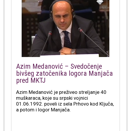
Azim Medanović – Svedočenje
bivšeg zatočenika logora Manjača
pred MKTJ
Azim Medanović je preživeo streljanje 40
muškaraca, koje su srpski vojnici
01.06.1992. poveli iz sela Prhovo kod Ključa,
a potom i logor Manjača.