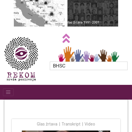
BHSC
Glas žrtava
Transkript
Video