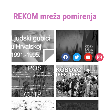
REKOM mreža pomirenja
facebook
twitter
youtube
instagr