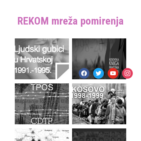
REKOM mreža pomirenja
facebook
twitter
youtube
instagr