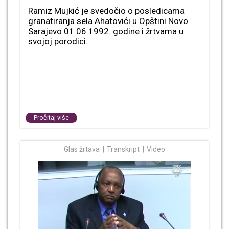
Ramiz Mujkić je svedočio o posledicama
granatiranja sela Ahatovići u Opštini Novo
Sarajevo 01.06.1992. godine i žrtvama u
svojoj porodici.
Pročitaj više
Glas žrtava
Transkript
Video