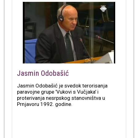
Jasmin Odobašić
Jasmin Odobašić je svedok terorisanja
paravojne grupe ’Vukovi s Vučjaka’ i
proterivanja nesrpskog stanovništva u
Prnjavoru 1992. godine.