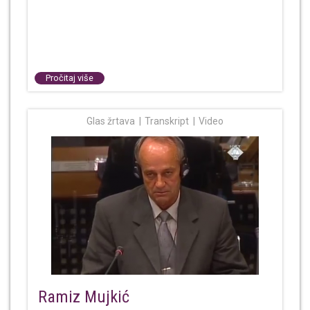
Pročitaj više
Glas žrtava
Transkript
Video
Ramiz Mujkić