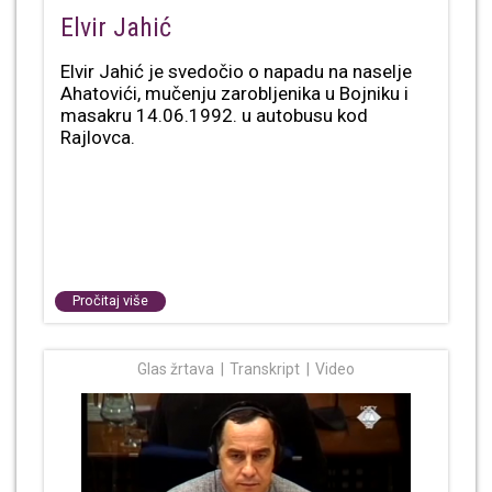
Elvir Jahić
Elvir Jahić je svedočio o napadu na naselje
Ahatovići, mučenju zarobljenika u Bojniku i
masakru 14.06.1992. u autobusu kod
Rajlovca.
Pročitaj više
Glas žrtava
Transkript
Video