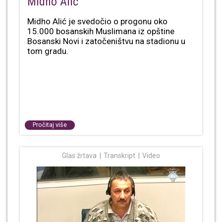
Midho Alić
Midho Alić je svedočio o progonu oko
15.000 bosanskih Muslimana iz opštine
Bosanski Novi i zatočeništvu na stadionu u
tom gradu.
Pročitaj više
Glas žrtava
Transkript
Video