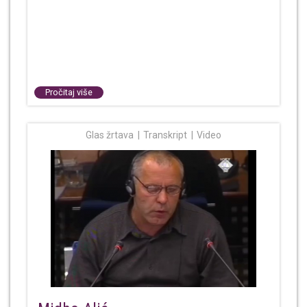
Pročitaj više
Glas žrtava
Transkript
Video