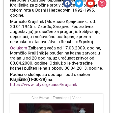
Narodne skupštine Republike Srpske Momčila
facebook
twitter
youtube
instagr
Krajišnika za zločine protiv čovečnosti počinjene
tokom rata u Bosni i Hercegovini 1992-1995.
godine.
Momčilo Krajišnik (Момчило Крајишник, rođ.
20.01.1945. u Zabrđu, Sarajevo, Federativna
Jugoslavija) je osuđen za progon, istrebljivanje,
deportaciju i nečovečno postupanje prema
nesrpskom stanovništvu u Republici Srpskoj.
Odlukom
Žalbenog veća od 17.03.2009. godine,
Momčilo Krajišnik je osuđen na kaznu zatvora u
trajanju od 20 godina, uz uračunat pritvor od
03.04.2000. godine. Odslužio je dve trećine
kazne i pušten je na slobodu 30.04.2013. godine.
Podaci o slučaju su dostupni pod oznakom
Krajišnik (IT-00-39)
na:
https://www.icty.org/case/krajisnik
Glas žrtava
Transkript
Video