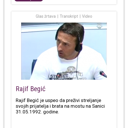
Glas žrtava
Transkript
Video
Rajif Begić
Rajif Begić je uspeo da preživi streljanje
svojih prijatelja i brata na mostu na Sanici
31.05.1992. godine.