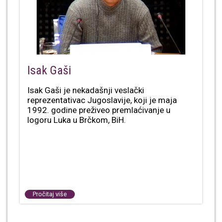
Isak Gaši
Isak Gaši je nekadašnji veslački
reprezentativac Jugoslavije, koji je maja
1992. godine preživeo premlaćivanje u
logoru Luka u Brčkom, BiH.
Pročitaj više