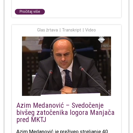
Pročitaj više
Glas žrtava
Transkript
Video
Azim Medanović – Svedočenje
bivšeg zatočenika logora Manjača
pred MKTJ
Azim Medanović je preživeo streljanje 40