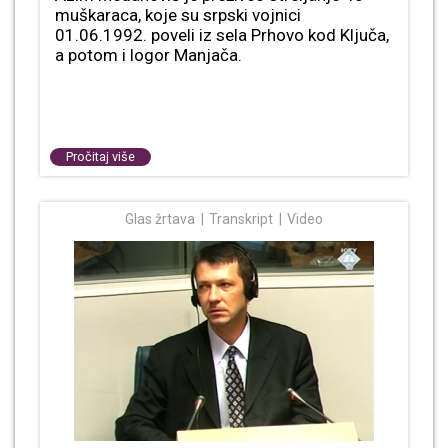
muškaraca, koje su srpski vojnici
01.06.1992. poveli iz sela Prhovo kod Ključa,
a potom i logor Manjača.
Pročitaj više
Glas žrtava
Transkript
Video