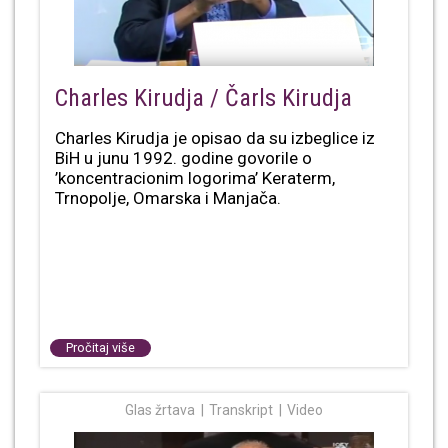
Charles Kirudja / Čarls Kirudja
Charles Kirudja je opisao da su izbeglice iz
BiH u junu 1992. godine govorile o
’koncentracionim logorima’ Keraterm,
Trnopolje, Omarska i Manjača.
Pročitaj više
Glas žrtava
Transkript
Video