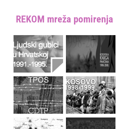
REKOM mreža pomirenja