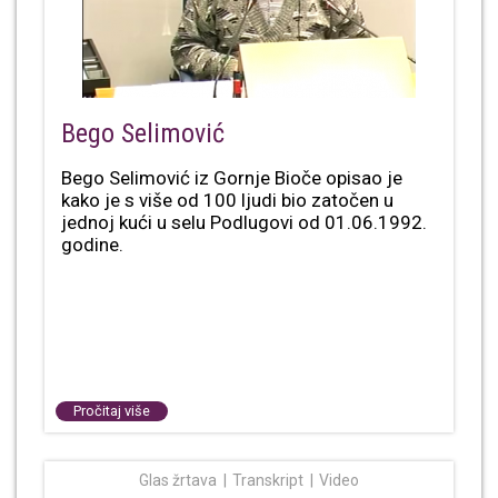
Bego Selimović
Bego Selimović iz Gornje Bioče opisao je
kako je s više od 100 ljudi bio zatočen u
jednoj kući u selu Podlugovi od 01.06.1992.
godine.
Pročitaj više
Glas žrtava
Transkript
Video