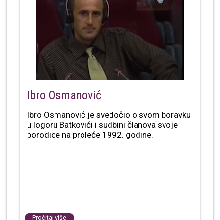
Ibro Osmanović
Ibro Osmanović je svedočio o svom boravku
u logoru Batkovići i sudbini članova svoje
porodice na proleće 1992. godine.
Pročitaj više