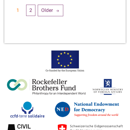
Posts
1
2
Older
navigation