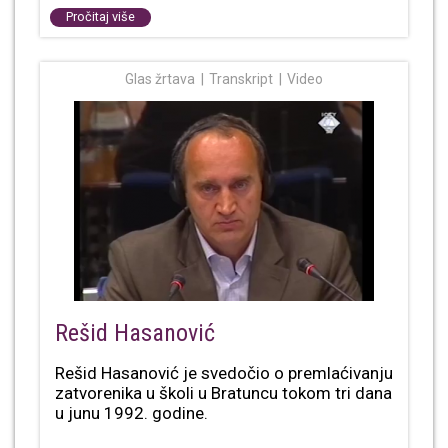
Pročitaj više
Glas žrtava
Transkript
Video
Rešid Hasanović
Rešid Hasanović je svedočio o premlaćivanju
zatvorenika u školi u Bratuncu tokom tri dana
u junu 1992. godine.