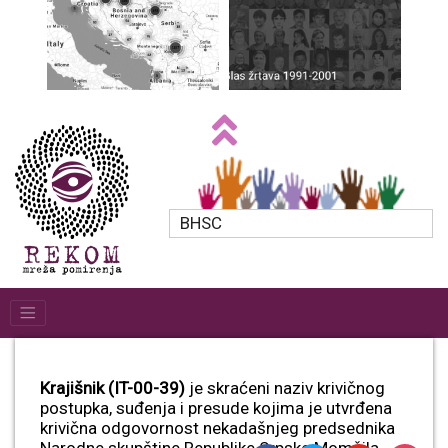
BHSC
Krajišnik (IT-00-39)
je skraćeni naziv krivičnog
postupka, suđenja i presude kojima je utvrđena
krivična odgovornost nekadašnjeg predsednika