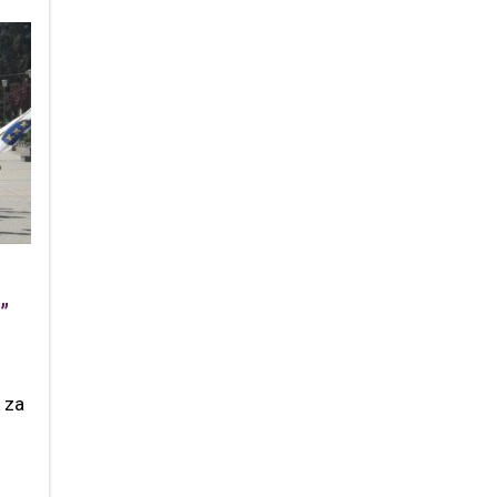
”
u za