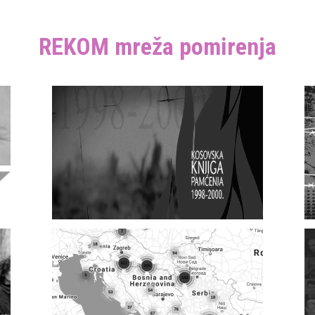
REKOM mreža pomirenja