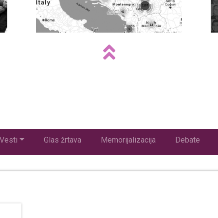
Vesti
Glas žrtava
Memorijalizacija
Debate