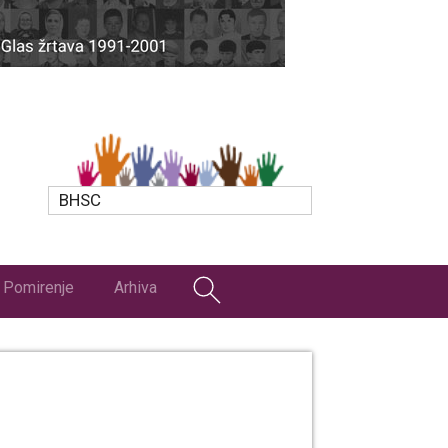
BHSC
Pomirenje
Arhiva