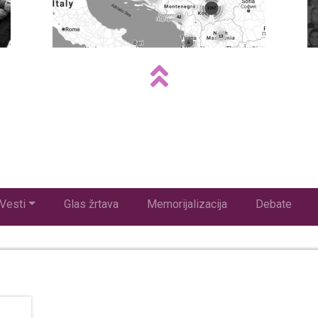
Vesti
Glas žrtava
Memorijalizacija
Debate