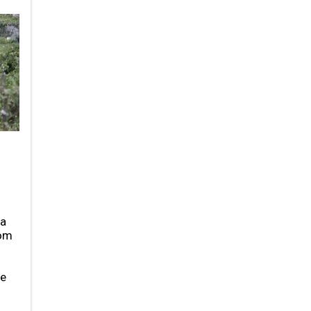
la
kom
de