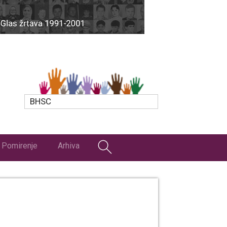
BHSC
Pomirenje
Arhiva