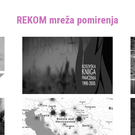
REKOM mreža pomirenja