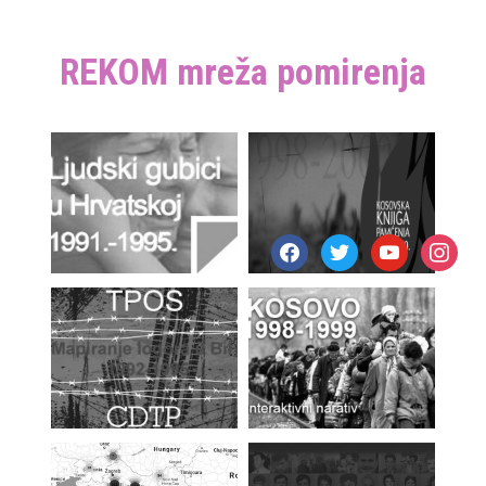
REKOM mreža pomirenja
facebook
twitter
youtube
instagr