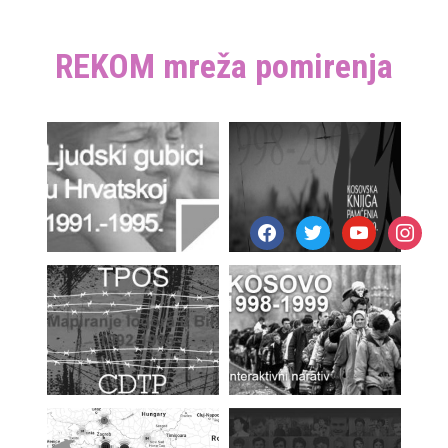
REKOM mreža pomirenja
facebook
twitter
youtube
instagr