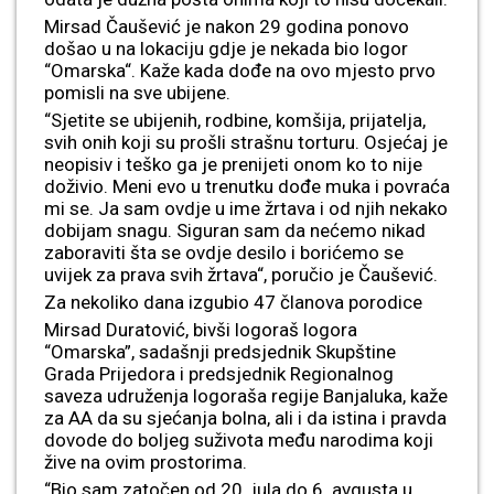
Mirsad Čaušević je nakon 29 godina ponovo
došao u na lokaciju gdje je nekada bio logor
“Omarska“. Kaže kada dođe na ovo mjesto prvo
pomisli na sve ubijene.
“Sjetite se ubijenih, rodbine, komšija, prijatelja,
svih onih koji su prošli strašnu torturu. Osjećaj je
neopisiv i teško ga je prenijeti onom ko to nije
doživio. Meni evo u trenutku dođe muka i povraća
mi se. Ja sam ovdje u ime žrtava i od njih nekako
dobijam snagu. Siguran sam da nećemo nikad
zaboraviti šta se ovdje desilo i borićemo se
uvijek za prava svih žrtava“, poručio je Čaušević.
Za nekoliko dana izgubio 47 članova porodice
Mirsad Duratović, bivši logoraš logora
“Omarska”, sadašnji predsjednik Skupštine
Grada Prijedora i predsjednik Regionalnog
saveza udruženja logoraša regije Banjaluka, kaže
za AA da su sjećanja bolna, ali i da istina i pravda
dovode do boljeg suživota među narodima koji
žive na ovim prostorima.
“Bio sam zatočen od 20. jula do 6. avgusta u