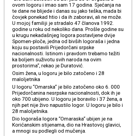
ovom logoru i imao sam 17 godina. Sjećanja na
te dane ne blijede i danas su jako teška, mada bi
čovjek ponekad htio i da ih zaboravi, ali ne može.
U mojoj familiji je stradalo 47 članova 1992.
godine u roku od nekoliko dana. Prošle godine su
u krugu nekadašnjeg logora postavljene dvije
Spomen-ploče, jedna od bivših logoraša i jedna
koju su postavili Prijedorčani srpske
nacionalnosti. Istinom i pravdom trebamo težiti
ka boljem suživotu svih naroda na ovim
prostorima“, rekao je Duratović.
Osim žena, u logoru je bilo zatočeno i 28
maloljetnika
U logoru “Omarska“ je bilo zatočeno oko 6. 000
Prijedorčanina nesrpske nacionalnosti, dok ih je
oko 700 ubijeno. U logoru je boravilo i 37 žena, a
njih pet nije živo napustilo logor. U logoru je bilo i
28 maloljetnika.
Dio logoraša logora “Omaraska“ ubijen je na
Korićanskim stijenama, dio na Hrastovoj glavici,
a mnogi su podlegli od mučenja.