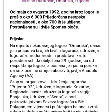
Mirsad Duratović
,
Omarska
,
Prijedor
Od maja do avgusta 1992. godine kroz logor je
prošlo oko 6.000 Prijedorčana nesrpske
nacionalnosti , a oko 700 ih je ubijeno.
Postavljene su i dvije Spomen-ploče.
Prijedor
Na mjestu nekadašnjeg logora “Omarska”, danas
je u prisustvu brojnih bivših logoraša, udruženja
logoraša, međunarodnih predstavnika, te
porodica šehida obilježena 29. godišnjica od
raspuštanja logora, a poslana je i jasna poruka
da se zločin ne smije zaboraviti, javlja Anadolu
Agency (AA).
Skup su organizovali Udruženje logoraša
“Prijedor 92“, Udruženje logoraša Kozarac,
Regionalni savez udruženja logoraša regije
Banjaluka, Udruženje “Sedra“, a pod
pokroviteljstvom Saveza logoraša u BiH.
Polaganjem vijenaca i puštanjem balona u zrak
odata je dužna pošta onima koji to nisu dočekali.