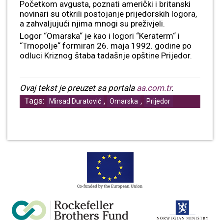
Početkom avgusta, poznati američki i britanski
novinari su otkrili postojanje prijedorskih logora,
a zahvaljujući njima mnogi su preživjeli.
Logor “Omarska“ je kao i logori “Keraterm“ i
“Trnopolje“ formiran 26. maja 1992. godine po
odluci Kriznog štaba tadašnje opštine Prijedor.
Ovaj tekst je preuzet sa portala
aa.com.tr
.
Tags:
,
,
Mirsad Duratović
Omarska
Prijedor