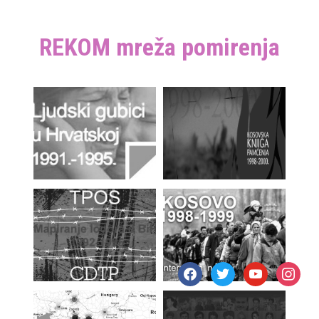
REKOM mreža pomirenja
facebook
twitter
youtube
instagr