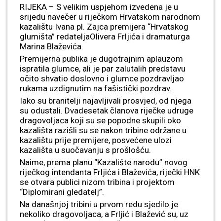
RIJEKA – S velikim uspjehom izvedena je u
srijedu navečer u riječkom Hrvatskom narodnom
kazalištu Ivana pl. Zajca premijera “Hrvatskog
glumišta” redateljaOlivera Frljića i dramaturga
Marina Blaževića.
Premijerna publika je dugotrajnim aplauzom
ispratila glumce, ali je par zalutalih predstavu
očito shvatio doslovno i glumce pozdravljao
rukama uzdignutim na fašistički pozdrav.
Iako su branitelji najavljivali prosvjed, od njega
su odustali. Dvadesetak članova riječke udruge
dragovoljaca koji su se popodne skupili oko
kazališta razišli su se nakon tribine održane u
kazalištu prije premijere, posvećene ulozi
kazališta u suočavanju s prošlošću.
Naime, prema planu “Kazalište narodu” novog
riječkog intendanta Frljića i Blaževića, riječki HNK
se otvara publici nizom tribina i projektom
“Diplomirani gledatelj”.
Na današnjoj tribini u prvom redu sjedilo je
nekoliko dragovoljaca, a Frljić i Blažević su, uz