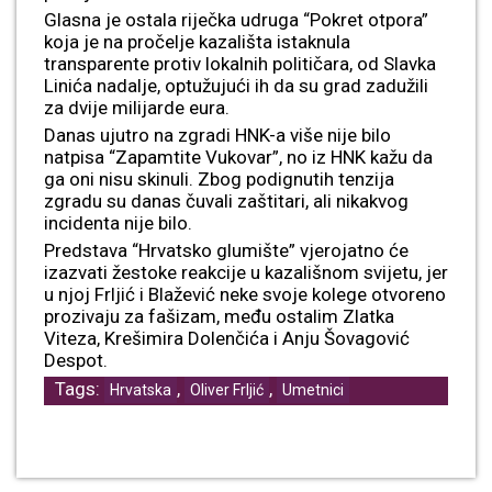
Glasna je ostala riječka udruga “Pokret otpora”
koja je na pročelje kazališta istaknula
transparente protiv lokalnih političara, od Slavka
Linića nadalje, optužujući ih da su grad zadužili
za dvije milijarde eura.
Danas ujutro na zgradi HNK-a više nije bilo
natpisa “Zapamtite Vukovar”, no iz HNK kažu da
ga oni nisu skinuli. Zbog podignutih tenzija
zgradu su danas čuvali zaštitari, ali nikakvog
incidenta nije bilo.
Predstava “Hrvatsko glumište” vjerojatno će
izazvati žestoke reakcije u kazališnom svijetu, jer
u njoj Frljić i Blažević neke svoje kolege otvoreno
prozivaju za fašizam, među ostalim Zlatka
Viteza, Krešimira Dolenčića i Anju Šovagović
Despot.
Tags:
,
,
Hrvatska
Oliver Frljić
Umetnici