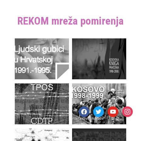
REKOM mreža pomirenja
facebook
twitter
youtube
instagr