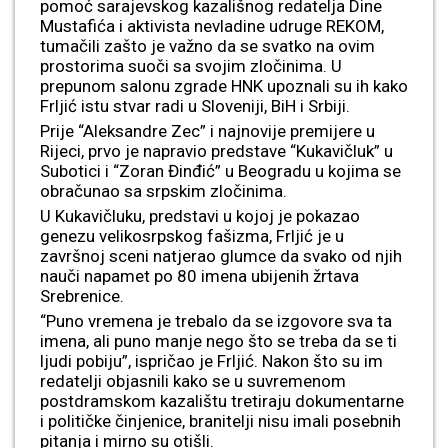
pomoć sarajevskog kazališnog redatelja Dine
Mustafića i aktivista nevladine udruge REKOM,
tumačili zašto je važno da se svatko na ovim
prostorima suoči sa svojim zločinima. U
prepunom salonu zgrade HNK upoznali su ih kako
Frljić istu stvar radi u Sloveniji, BiH i Srbiji.
Prije “Aleksandre Zec” i najnovije premijere u
Rijeci, prvo je napravio predstave “Kukavičluk” u
Subotici i “Zoran Đinđić” u Beogradu u kojima se
obračunao sa srpskim zločinima.
U Kukavičluku, predstavi u kojoj je pokazao
genezu velikosrpskog fašizma, Frljić je u
završnoj sceni natjerao glumce da svako od njih
nauči napamet po 80 imena ubijenih žrtava
Srebrenice.
“Puno vremena je trebalo da se izgovore sva ta
imena, ali puno manje nego što se treba da se ti
ljudi pobiju”, ispričao je Frljić. Nakon što su im
redatelji objasnili kako se u suvremenom
postdramskom kazalištu tretiraju dokumentarne
i političke činjenice, branitelji nisu imali posebnih
pitanja i mirno su otišli.