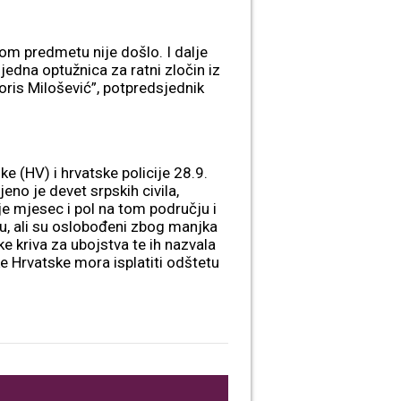
om predmetu nije došlo. I dalje
edna optužnica za ratni zločin iz
ris Milošević”, potpredsjednik
ke (HV) i hrvatske policije 28.9.
eno je devet srpskih civila,
je mjesec i pol na tom području i
elu, ali su oslobođeni zbog manjka
e kriva za ubojstva te ih nazvala
e Hrvatske mora isplatiti odštetu