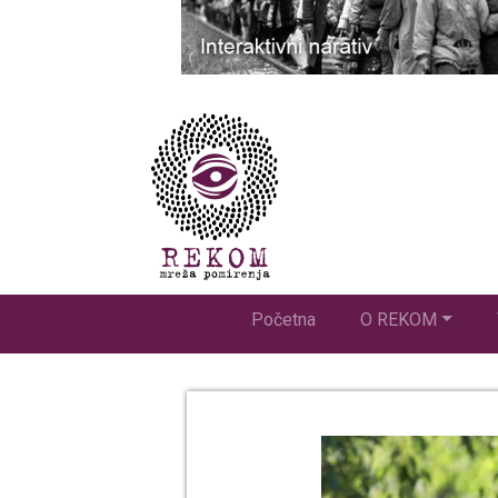
Početna
O REKOM