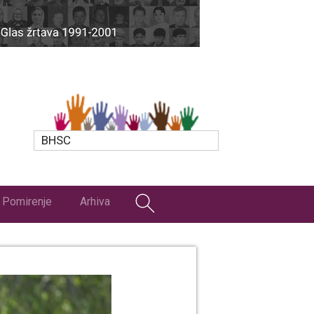
BHSC
Pomirenje
Arhiva