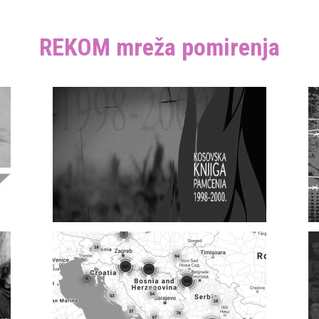
REKOM mreža pomirenja