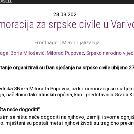
28.09.2021.
oracija za srpske civile u Vari
Frontpage
Memorijalizacija
raga
,
Boris Milošević
,
Milorad Pupovac
,
Srpsko narodno vijeć
tanje organizirali su Dan sjećanja na srpske civile ubijene 27
dnika SNV-a Milorada Pupovca, na komemoraciji su sudjelova
, načelnici dalmatinskih općina, kao i predstavnici Grada Kn
išta neće dogoditi”
 da im se ništa neće dogoditi na njihovoj zemlji i svome ognjiš
o, mještani su postali meta i njihovi životi su tragično prekin