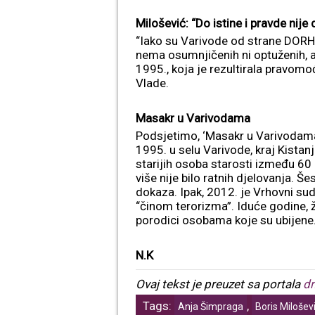
Milošević: “Do istine i pravde nije 
“Iako su Varivode od strane DORH-
nema osumnjičenih ni optuženih, a
1995., koja je rezultirala pravom
Vlade.
Masakr u Varivodama
Podsjetimo, ‘Masakr u Varivodama’ b
1995. u selu Varivode, kraj Kistanj
starijih osoba starosti između 60 
više nije bilo ratnih djelovanja. 
dokaza. Ipak, 2012. je Vrhovni sud
“činom terorizma”. Iduće godine, ž
porodici osobama koje su ubijene
N.K
Ovaj tekst je preuzet sa portala
dn
Tags:
,
Anja Šimpraga
Boris Milošev