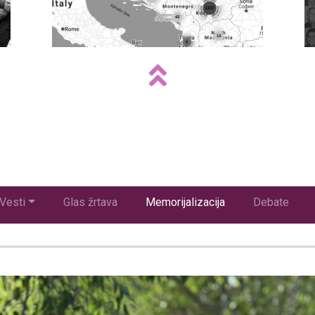
Vesti
Glas žrtava
Memorijalizacija
Debate