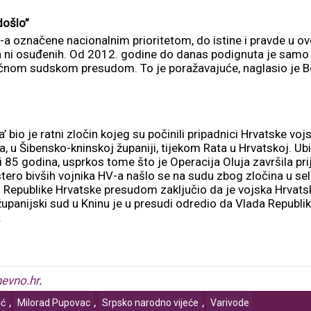
došlo”
a označene nacionalnim prioritetom, do istine i pravde u ov
 ni osuđenih. Od 2012. godine do danas podignuta je samo j
oćnom sudskom presudom. To je poražavajuće, naglasio je Bo
io je ratni zločin kojeg su počinili pripadnici Hrvatske vojs
a, u Šibensko-kninskoj županiji, tijekom Rata u Hrvatskoj. Ubij
i 85 godina, usprkos tome što je Operacija Oluja završila pri
Šestero bivših vojnika HV-a našlo se na sudu zbog zločina u s
 Republike Hrvatske presudom zaključio da je vojska Hrvatsk
upanijski sud u Kninu je u presudi odredio da Vlada Republik
.
evno.hr
.
,
,
,
ić
Milorad Pupovac
Srpsko narodno vijeće
Varivode