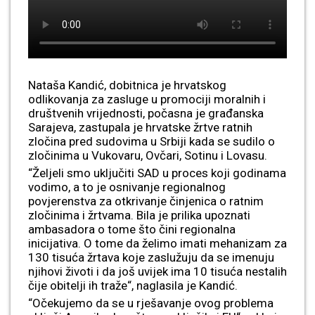
Nataša Kandić, dobitnica je hrvatskog
odlikovanja za zasluge u promociji moralnih i
društvenih vrijednosti, počasna je građanska
Sarajeva, zastupala je hrvatske žrtve ratnih
zločina pred sudovima u Srbiji kada se sudilo o
zločinima u Vukovaru, Ovčari, Sotinu i Lovasu.
“Željeli smo uključiti SAD u proces koji godinama
vodimo, a to je osnivanje regionalnog
povjerenstva za otkrivanje činjenica o ratnim
zločinima i žrtvama. Bila je prilika upoznati
ambasadora o tome što čini regionalna
inicijativa. O tome da želimo imati mehanizam za
130 tisuća žrtava koje zaslužuju da se imenuju
njihovi životi i da još uvijek ima 10 tisuća nestalih
čije obitelji ih traže“, naglasila je Kandić.
“Očekujemo da se u rješavanje ovog problema