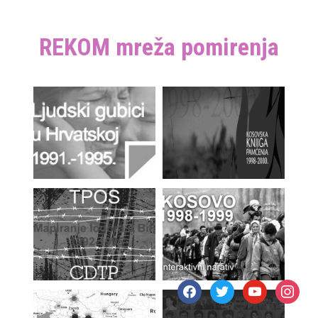
REKOM mreža pomirenja
facebook
twitter
youtube
instagr