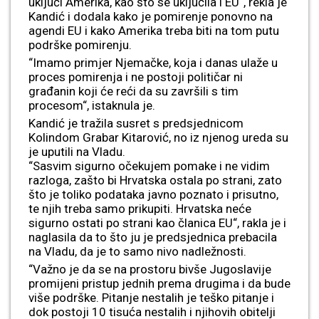
uključi Amerika, kao što se uključila i EU“, rekla je
Kandić i dodala kako je pomirenje ponovno na
agendi EU i kako Amerika treba biti na tom putu
podrške pomirenju.
“Imamo primjer Njemačke, koja i danas ulaže u
proces pomirenja i ne postoji političar ni
građanin koji će reći da su završili s tim
procesom“, istaknula je.
Kandić je tražila susret s predsjednicom
Kolindom Grabar Kitarović, no iz njenog ureda su
je uputili na Vladu.
“Sasvim sigurno očekujem pomake i ne vidim
razloga, zašto bi Hrvatska ostala po strani, zato
što je toliko podataka javno poznato i prisutno,
te njih treba samo prikupiti. Hrvatska neće
sigurno ostati po strani kao članica EU“, rakla je i
naglasila da to što ju je predsjednica prebacila
na Vladu, da je to samo nivo nadležnosti.
“Važno je da se na prostoru bivše Jugoslavije
promijeni pristup jednih prema drugima i da bude
više podrške. Pitanje nestalih je teško pitanje i
dok postoji 10 tisuća nestalih i njihovih obitelji