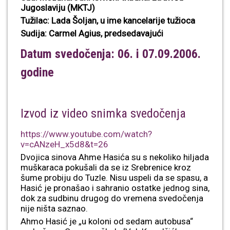
Jugoslaviju (MKTJ)
Tužilac: Lada Šoljan, u ime kancelarije tužioca
Sudija: Carmel Agius, predsedavajući
Datum svedočenja: 06. i 07.09.2006.
godine
Izvod iz video snimka svedočenja
https://www.youtube.com/watch?
v=cANzeH_x5d8&t=26
Dvojica sinova Ahme Hasića su s nekoliko hiljada
muškaraca pokušali da se iz Srebrenice kroz
šume probiju do Tuzle. Nisu uspeli da se spasu, a
Hasić je pronašao i sahranio ostatke jednog sina,
dok za sudbinu drugog do vremena svedočenja
nije ništa saznao.
Ahmo Hasić je „u koloni od sedam autobusa“