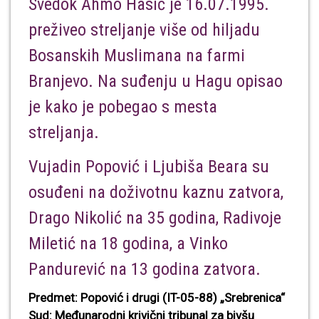
Svedok Ahmo Hasić je 16.07.1995.
preživeo streljanje više od hiljadu
Bosanskih Muslimana na farmi
Branjevo. Na suđenju u Hagu opisao
je kako je pobegao s mesta
streljanja.
Vujadin Popović i Ljubiša Beara su
osuđeni na doživotnu kaznu zatvora,
Drago Nikolić na 35 godina, Radivoje
Miletić na 18 godina, a Vinko
Pandurević na 13 godina zatvora.
Predmet: Popović i drugi (IT-05-88) „Srebrenica“
Sud: Međunarodni krivični tribunal za bivšu