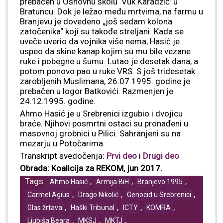
prebačen u Osnovnu školu ‘Vuk Karadžić’ u
Bratuncu. Dok je ležao među mrtvima, na farmu u
Branjevu je dovedeno „još sedam kolona
zatočenika“ koji su takođe streljani. Kada se
uveče uverio da vojnika više nema, Hasić je
uspeo da skine kanap kojim su mu bile vezane
ruke i pobegne u šumu. Lutao je desetak dana, a
potom ponovo pao u ruke VRS. S još tridesetak
zarobljenih Muslimana, 26.07.1995. godine je
prebačen u logor Batkovići. Razmenjen je
24.12.1995. godine.
Ahmo Hasić je u Srebrenici izgubio i dvojicu
braće. Njihovi posmrtni ostaci su pronađeni u
masovnoj grobnici u Pilici. Sahranjeni su na
mezarju u Potočarima.
Transkript svedočenja:
Prvi deo
i
Drugi deo
Obrada: Koalicija za REKOM, jun 2017.
Tags:
,
,
,
Ahmo Hasić
Armija BiH
Branjevo 1995
,
,
,
Carmel Agius
Drago Nikolić
Genocid u Srebrenici
,
,
,
,
Glas žrtava
Haški Tribunal
ICTY
KOMRA
,
,
,
Ljubiša Beara
MKSJ
MKTJ