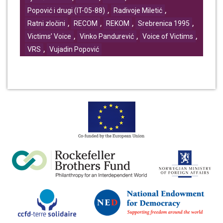
,
,
Popović i drugi (IT-05-88)
Radivoje Miletić
,
,
,
,
Ratni zločini
RECOM
REKOM
Srebrenica 1995
,
,
,
Victims’ Voice
Vinko Pandurević
Voice of Victims
,
VRS
Vujadin Popović