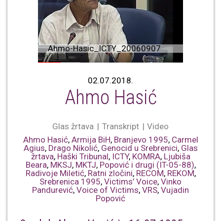
Ahmo-Hasic_ICTY_20060907
02.07.2018.
Ahmo Hasić
Glas žrtava
Transkript
Video
Ahmo Hasić
,
Armija BiH
,
Branjevo 1995
,
Carmel
Agius
,
Drago Nikolić
,
Genocid u Srebrenici
,
Glas
žrtava
,
Haški Tribunal
,
ICTY
,
KOMRA
,
Ljubiša
Beara
,
MKSJ
,
MKTJ
,
Popović i drugi (IT-05-88)
,
Radivoje Miletić
,
Ratni zločini
,
RECOM
,
REKOM
,
Srebrenica 1995
,
Victims’ Voice
,
Vinko
Pandurević
,
Voice of Victims
,
VRS
,
Vujadin
Popović