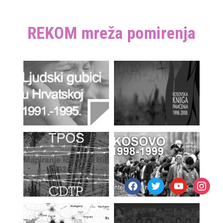
REKOM mreža pomirenja
facebook
twitter
youtube
instagr