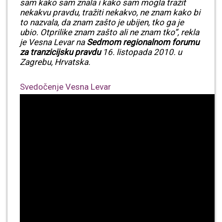
sam kako sam znala i kako sam mogla tražit
nekakvu pravdu, tražiti nekakvo, ne znam kako bi
to nazvala, da znam zašto je ubijen, tko ga je
ubio. Otprilike znam zašto ali ne znam tko”, rekla
je Vesna Levar na
Sedmom regionalnom forumu
za tranzicijsku pravdu
16. listopada 2010. u
Zagrebu, Hrvatska.
Svedočenje Vesna Levar