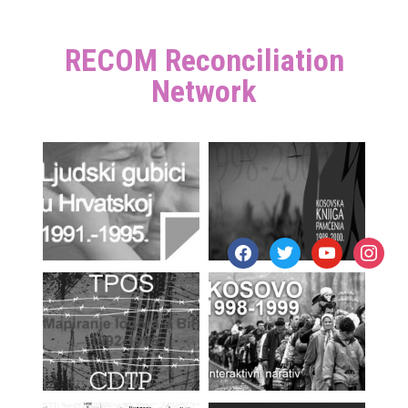
RECOM Reconciliation
Network
facebook
twitter
youtube
instagr