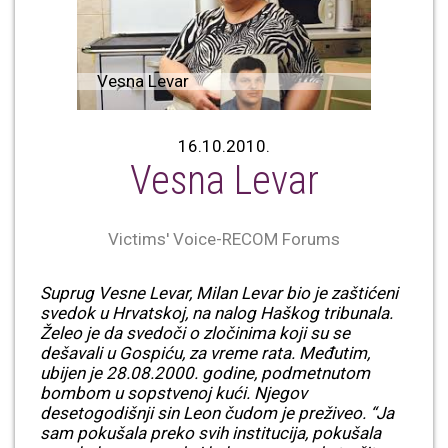
Vesna Levar
16.10.2010.
Vesna Levar
Victims' Voice-RECOM Forums
Suprug Vesne Levar, Milan Levar bio je zaštićeni
svedok u Hrvatskoj, na nalog Haškog tribunala.
Želeo je da svedoči o zločinima koji su se
dešavali u Gospiću, za vreme rata. Međutim,
ubijen je 28.08.2000. godine, podmetnutom
bombom u sopstvenoj kući. Njegov
desetogodišnji sin Leon čudom je preživeo. “Ja
sam pokušala preko svih institucija, pokušala