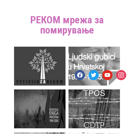
РЕКОМ мрежа за
помирување
facebook
twitter
youtube
instagr